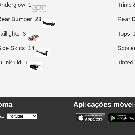
Underglow
1
Trims 
Rear Bumper
23
Rear D
aillights
3
Tops
ide Skirts
14
Spoile
Trunk Lid
1
Tinted
ioma
Aplicações móvei
a: