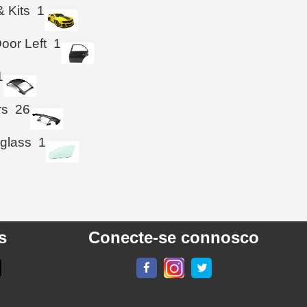
& Kits
1
oor Left
1
1
rs
26
 glass
1
s
Conecte-se connosco