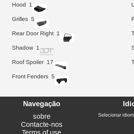
Hood
1
Grilles
5
Rear Door Right
1
T
Shadow
1
S
Roof Spoiler
17
Front Fenders
5
Navegação
Id
sobre
Selecionar idiom
Contacte-nos
Terms of use