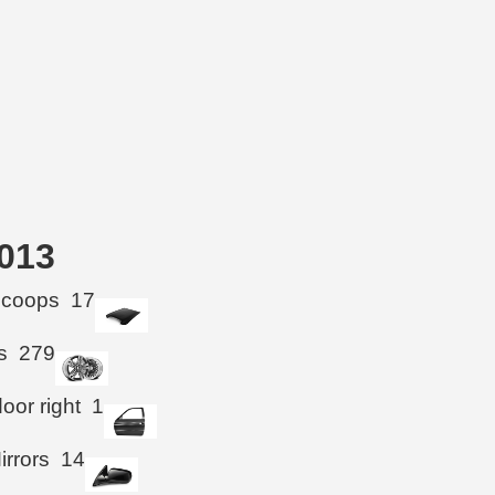
2013
Scoops
17
s
279
oor right
1
irrors
14