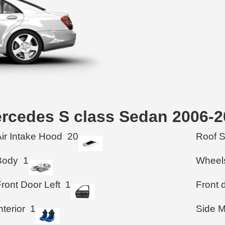
ercedes S class Sedan 2006-
Air Intake Hood
20
Roof 
Body
1
Wheel
ront Door Left
1
Front d
nterior
1
Side M