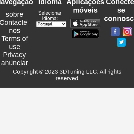
avegação
Idioma
Aplicações
Conecte
móveis
se
sobre
Selecionar
connosc
idioma:
Contacte-
nos
Terms of
use
Privacy
anunciar
Copyright © 2023 3DTuning LLC. All rights
reserved