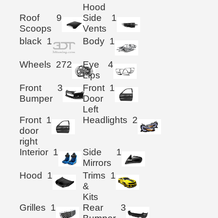
Hood
Roof
9
Side
1
Scoops
Vents
black
1
Body
1
Wheels
272
Eye
4
Lips
Front
3
Front
1
Bumper
Door
Left
Front
1
Headlights
2
door
right
Interior
1
Side
1
Mirrors
Hood
1
Trims
1
&
Kits
Grilles
1
Rear
3