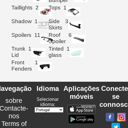
Bumper
Taillights
2
Tops
1
Shadow
1
Side
3
Skirts
Spoilers
11
Roof
6
Spoiler
Trunk
1
Tinted
1
Lid
glass
Front
1
Fenders
avegação
Idioma
Aplicações
Conecte
móveis
se
sobre
Selecionar
connosc
idioma:
Contacte-
nos
Terms of