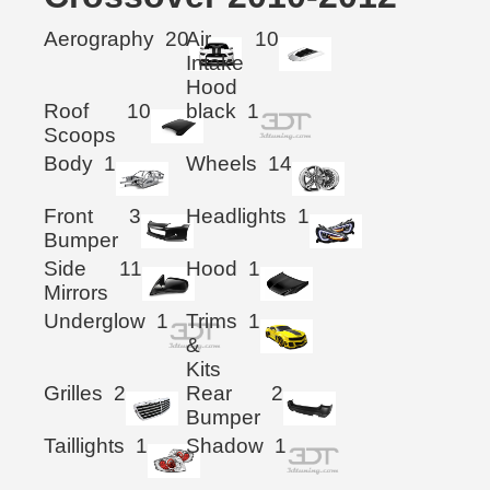
Aerography
20
Air
10
Intake
Hood
Roof
10
black
1
Scoops
Body
1
Wheels
14
Front
3
Headlights
1
Bumper
Side
11
Hood
1
Mirrors
Underglow
1
Trims
1
&
Kits
Grilles
2
Rear
2
Bumper
Taillights
1
Shadow
1