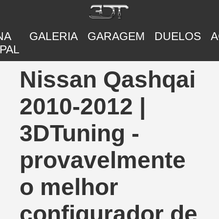
NA
GALERIA
GARAGEM
DUELOS
A
PAL
Nissan Qashqai
2010-2012 |
3DTuning -
provavelmente
o melhor
configurador de