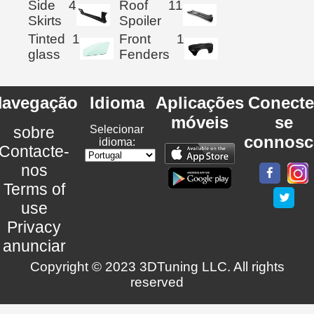
Side
4
Roof
11
Skirts
Spoiler
Tinted
1
Front
1
glass
Fenders
avegação
Idioma
Aplicações
Conecte
móveis
se
sobre
Selecionar
connosc
idioma:
Contacte-
nos
Terms of
use
Privacy
anunciar
Copyright © 2023 3DTuning LLC. All rights
reserved