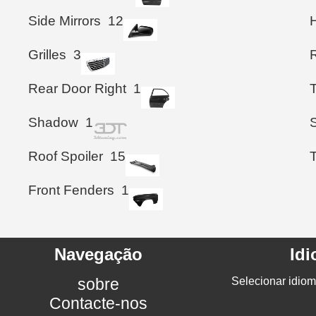
Side Mirrors
12
Grilles
3
Rear Door Right
1
T
Shadow
1
S
Roof Spoiler
15
Front Fenders
1
Navegação
Id
sobre
Selecionar idiom
Contacte-nos