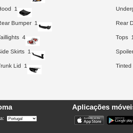
Hood
1
Under
Rear Bumper
1
Rear D
aillights
4
Tops
ide Skirts
1
Spoile
Trunk Lid
1
Tinted
ioma
Aplicações móvei
a: