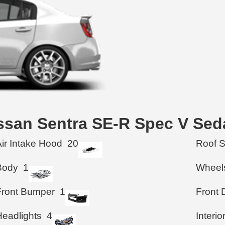
issan Sentra SE-R Spec V Sed
Air Intake Hood
20
Roof 
Body
1
Wheel
Front Bumper
1
Front 
Headlights
4
Interio