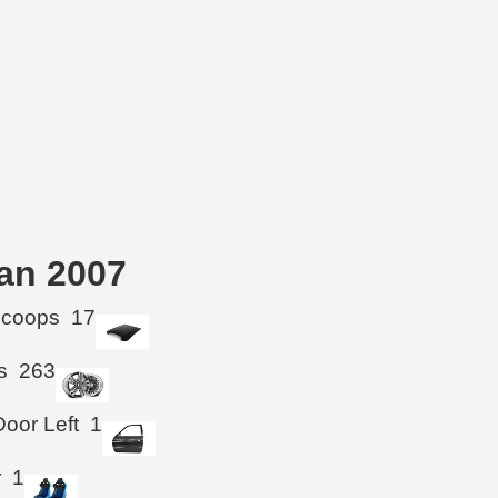
an 2007
Scoops
17
s
263
Door Left
1
r
1