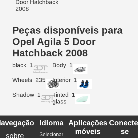
Peças disponíveis para
Opel Agila 5 Door
Hatchback 2008
black
1
Body
1
Wheels
235
Interior
1
Shadow
1
Tinted
1
glass
avegação
Idioma
Aplicações
Conecte
móveis
se
sobre
Selecionar