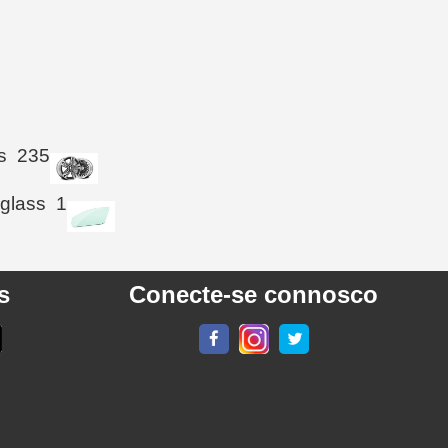
s
235
 glass
1
s
Conecte-se connosco