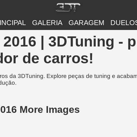
INCIPAL
GALERIA
GARAGEM
DUELO
 2016 | 3DTuning - 
or de carros!
rros da 3DTuning. Explore peças de tuning e acabam
dução.
2016 More Images