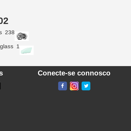
02
s
238
 glass
1
s
Conecte-se connosco