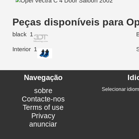
Peças disponíveis para Op
black
1
Interior
1
Navegação
Id
sobre
Selecionar idiom
Contacte-nos
Terms of use
Privacy
anunciar