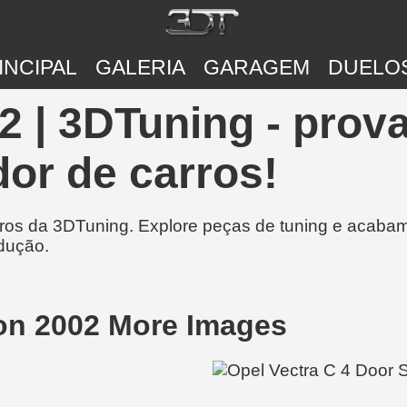
INCIPAL
GALERIA
GARAGEM
DUELO
2 | 3DTuning - prov
or de carros!
rros da 3DTuning. Explore peças de tuning e acabam
dução.
oon 2002 More Images