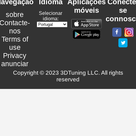
avegação
Idioma
Aplicações
Conecte
móveis
se
sobre
Selecionar
connosc
idioma:
Contacte-
nos
Terms of
use
Privacy
anunciar
Copyright © 2023 3DTuning LLC. All rights
reserved