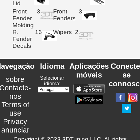
Lid
Front
3
Front
3
Fender
Fenders
Molding
R.
16
Wipers
2
Fender
Decals
avegação
Idioma
Aplicações
Conecte
móveis
se
sobre
Selecionar
connosc
idioma:
Contacte-
nos
Terms of
use
Privacy
anunciar
Copyright © 2023 3DTuning LLC. All rights