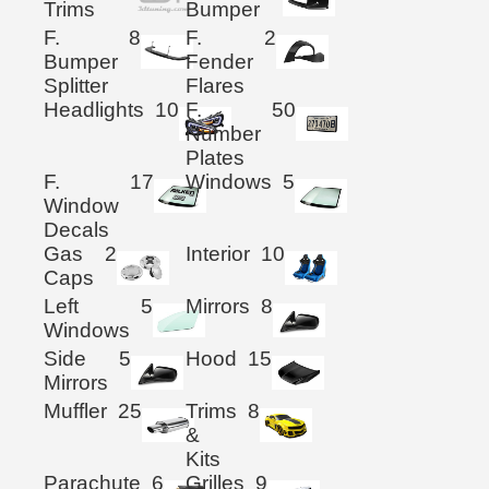
Trims
Bumper
F.
8
F.
2
Bumper
Fender
Splitter
Flares
Headlights
10
F.
50
Number
Plates
F.
17
Windows
5
Window
Decals
Gas
2
Interior
10
Caps
Left
5
Mirrors
8
Windows
Side
5
Hood
15
Mirrors
Muffler
25
Trims
8
&
Kits
Parachute
6
Grilles
9