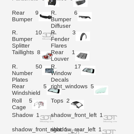
Rear
9
R.
6
Bumper
Bumper
Diffuser
R.
10
R.
3
Bumper
Fender
Splitter
Flares
Taillights
8
Rear
1
Louver
R.
50
R.
17
Number
Window
Plates
Decals
Rear
5
right_windows
5
Windshield
Roll
5
Tops
2
Cage
Shadow
1
shadow_front_left
1
shadow_front_right
shadow_rear_left
1
1