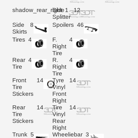
shadow_rear_right
Side
1
12
Splitter
Side
8
Spoilers
46
Skirts
Tires
4
F.
4
Right
Tire
Rear
4
R.
4
Tire
Right
Tire
Front
14
Tyre
14
Tire
Vinyl
Stickers
Front
Right
Rear
14
Tire
14
Tire
Vinyl
Stickers
Rear
Right
Trunk
5
Wheeliebar
3