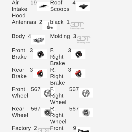
Air
19
Roof
4
Intake
Scoops
Hood
Antennas
2
black
1
Body
4
Molding
3
Front
3
F.
3
Brake
Right
Brake
Rear
3
R.
3
Brake
Right
Brake
Front
567
F.
567
Wheel
Right
Wheel
Rear
567
R.
567
Wheel
Right
Wheel
Factory
2
Front
9