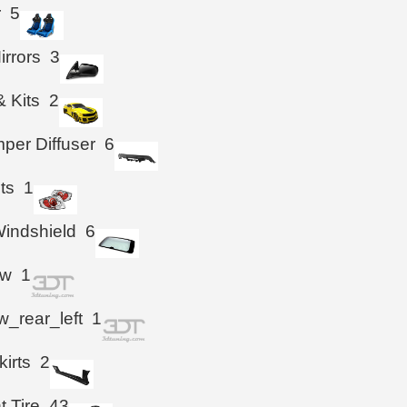
r
5
irrors
3
& Kits
2
per Diffuser
6
hts
1
indshield
6
ow
1
_rear_left
1
kirts
2
t Tire
43