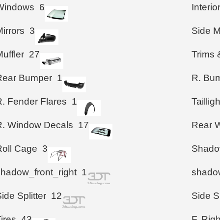
Windows
6
Interio
irrors
3
Side M
uffler
27
Trims 
Rear Bumper
1
R. Bum
R. Fender Flares
1
Taillig
R. Window Decals
17
Rear W
Roll Cage
3
Shad
shadow_front_right
1
shadow
ide Splitter
12
Side S
ires
43
F. Righ