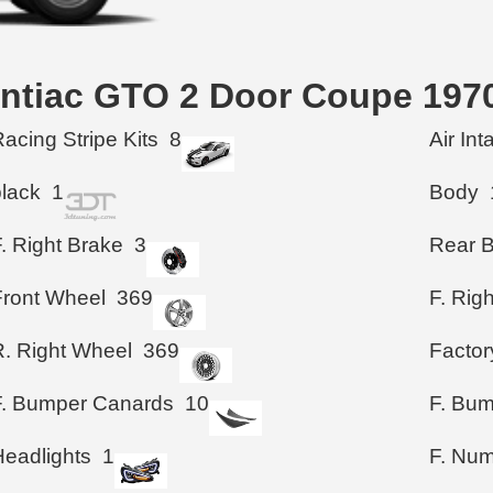
ontiac GTO 2 Door Coupe 197
acing Stripe Kits
8
Air In
black
1
Body
. Right Brake
3
Rear 
Front Wheel
369
F. Rig
R. Right Wheel
369
Factor
F. Bumper Canards
10
F. Bum
Headlights
1
F. Num