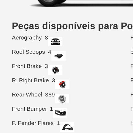
Peças disponíveis para P
Aerography
8
R
Roof Scoops
4
Front Brake
3
F
R. Right Brake
3
Rear Wheel
369
Front Bumper
1
F. Fender Flares
1