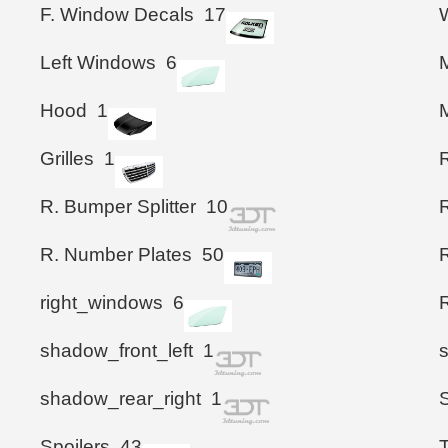
F. Window Decals
17
Left Windows
6
M
Hood
1
M
Grilles
1
R. Bumper Splitter
10
R. Number Plates
50
right_windows
6
shadow_front_left
1
shadow_rear_right
1
S
Spoilers
43
T