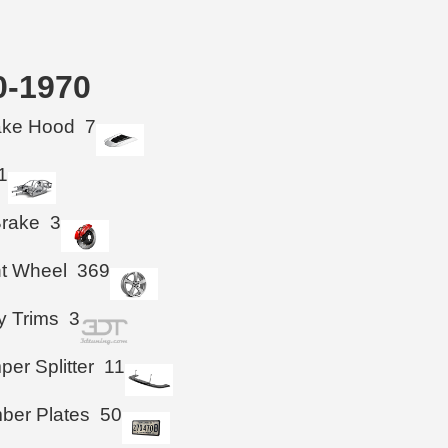
0-1970
take Hood
7
1
Brake
3
ht Wheel
369
y Trims
3
per Splitter
11
ber Plates
50