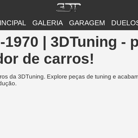
INCIPAL
GALERIA
GARAGEM
DUELO
-1970 | 3DTuning - 
or de carros!
rros da 3DTuning. Explore peças de tuning e acabam
dução.