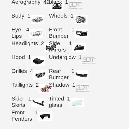
Aerography
42
black
1
Body
1
Wheels
1
Eye
4
Front
1
Lips
Bumper
Headlights
2
Side
1
Mirrors
Hood
1
Underglow
1
Grilles
4
Rear
1
Bumper
Taillights
2
Shadow
1
Side
1
Tinted
1
Skirts
glass
Front
1
Fenders