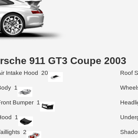
orsche 911 GT3 Coupe 2003
Air Intake Hood
20
Roof 
Body
1
Wheel
Front Bumper
1
Headli
Hood
1
Under
aillights
2
Shad