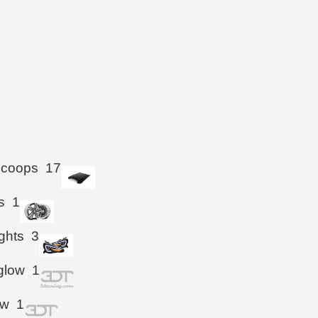
Scoops
17
s
1
ghts
3
glow
1
ow
1