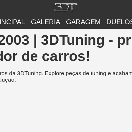
INCIPAL
GALERIA
GARAGEM
DUELO
2003 | 3DTuning - p
or de carros!
rros da 3DTuning. Explore peças de tuning e acabam
dução.