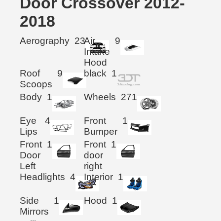
Door Crossover 2012-
2018
Aerography
23
Air
9
Intake
Hood
Roof
9
black
1
Scoops
Body
1
Wheels
271
Eye
4
Front
1
Lips
Bumper
Front
1
Front
1
Door
door
Left
right
Headlights
4
Interior
1
Side
1
Hood
1
Mirrors