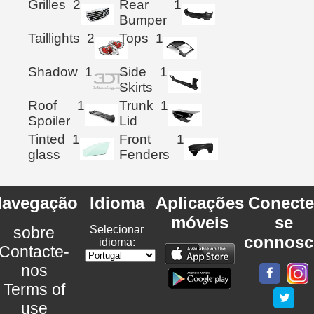
Grilles
2
Rear
1
Bumper
Taillights
2
Tops
1
Shadow
1
Side
1
Skirts
Roof
1
Trunk
1
Spoiler
Lid
Tinted
1
Front
1
glass
Fenders
avegação
Idioma
Aplicações
Conecte
móveis
se
sobre
Selecionar
connosc
idioma:
Contacte-
nos
Terms of
use