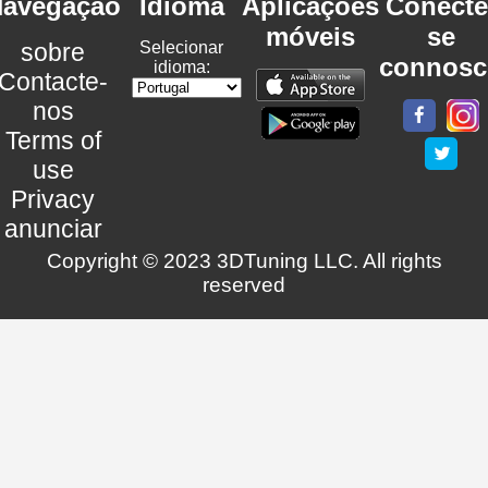
avegação
Idioma
Aplicações
Conecte
móveis
se
sobre
Selecionar
connosc
idioma:
Contacte-
nos
Terms of
use
Privacy
anunciar
Copyright © 2023 3DTuning LLC. All rights
reserved