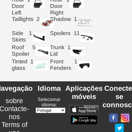
Door
Door
Left
Right
Taillights
2
Shadow
1
Side
1
Spoilers
11
Skirts
Roof
5
Trunk
1
Spoiler
Lid
Tinted
1
Front
1
glass
Fenders
avegação
Idioma
Aplicações
Conecte
móveis
se
sobre
Selecionar
connosc
idioma:
Contacte-
nos
Terms of