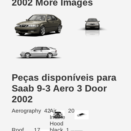
2002 More Images
Peças disponíveis para
Saab 9-3 Aero 3 Door
2002
Aerography
42
Air
20
Intake
Hood
Roof
17
black
1