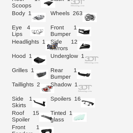
Scoops
Body
1
Wheels
263
Eye
4
Front
1
Lips
Bumper
Headlights
1
Side
12
Mirrors
Hood
1
Underglow
1
Grilles
1
Rear
1
Bumper
Taillights
2
Shadow
1
Side
1
Spoilers
16
Skirts
Roof
15
Tinted
1
Spoiler
glass
Front
1