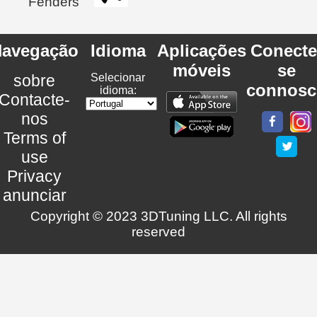
Fenders
avegação
Idioma
Aplicações
Conecte
móveis
se
sobre
Selecionar
connosc
idioma:
Contacte-
nos
Terms of
use
Privacy
anunciar
Copyright © 2023 3DTuning LLC. All rights
reserved