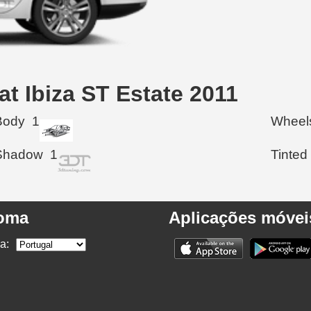
t Ibiza ST Estate 2011
Body
1
Wheel
Shadow
1
Tinted
ioma
Aplicações móvei
a: