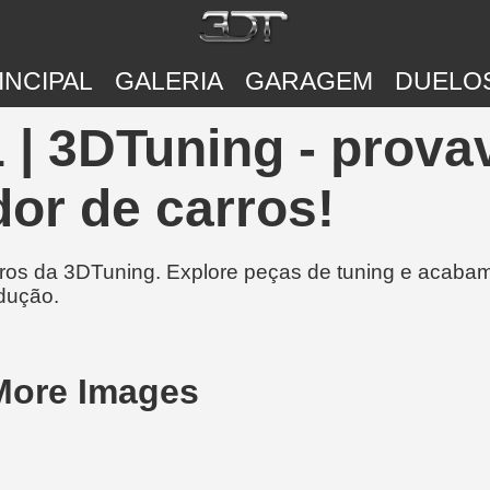
INCIPAL
GALERIA
GARAGEM
DUELO
1 | 3DTuning - prov
or de carros!
rros da 3DTuning. Explore peças de tuning e acabam
dução.
 More Images