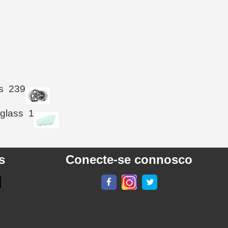
s
239
 glass
1
s
Conecte-se connosco