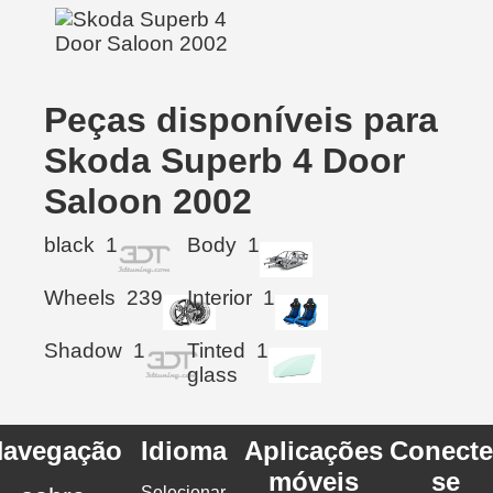
Peças disponíveis para
Skoda Superb 4 Door
Saloon 2002
black
1
Body
1
Wheels
239
Interior
1
Shadow
1
Tinted
1
glass
avegação
Idioma
Aplicações
Conecte
móveis
se
Selecionar