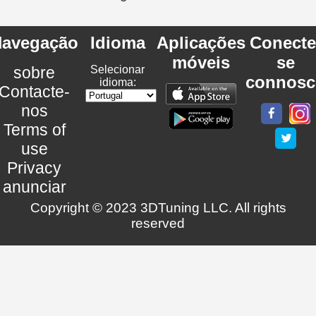
avegação
Idioma
Aplicações
Conecte
móveis
se
sobre
Selecionar
connosc
idioma:
Contacte-
nos
Terms of
use
Privacy
anunciar
Copyright © 2023 3DTuning LLC. All rights
reserved