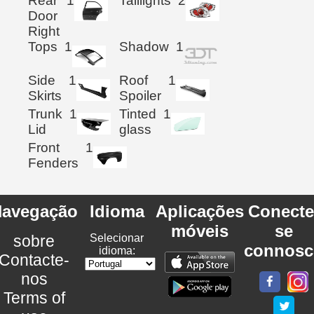
Rear
1
Taillights
2
Door
Right
Tops
1
Shadow
1
Side
1
Roof
1
Skirts
Spoiler
Trunk
1
Tinted
1
Lid
glass
Front
1
Fenders
avegação
Idioma
Aplicações
Conecte
móveis
se
sobre
Selecionar
connosc
idioma:
Contacte-
nos
Terms of