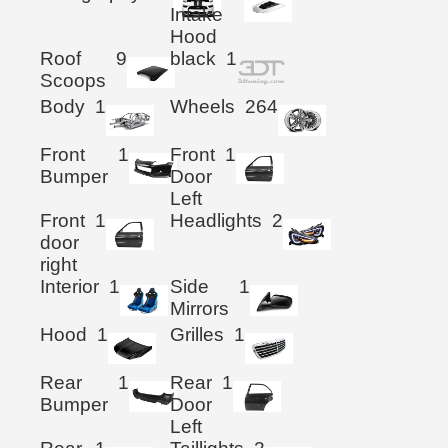
Intake
Hood
Roof
9
black
1
Scoops
Body
1
Wheels
264
Front
1
Front
1
Bumper
Door
Left
Front
1
Headlights
2
door
right
Interior
1
Side
1
Mirrors
Hood
1
Grilles
1
Rear
1
Rear
1
Bumper
Door
Left