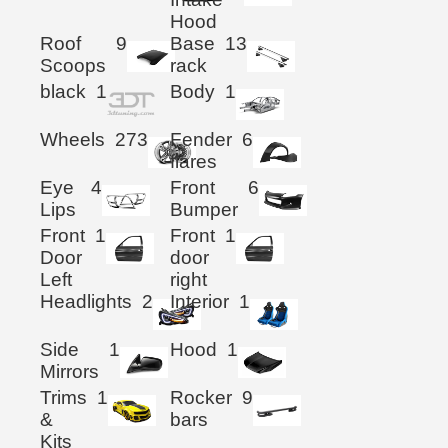
Hood
Roof
9
Base
13
Scoops
rack
black
1
Body
1
Wheels
273
Fender
6
flares
Eye
4
Front
6
Lips
Bumper
Front
1
Front
1
Door
door
Left
right
Headlights
2
Interior
1
Side
1
Hood
1
Mirrors
Trims
1
Rocker
9
&
bars
Kits