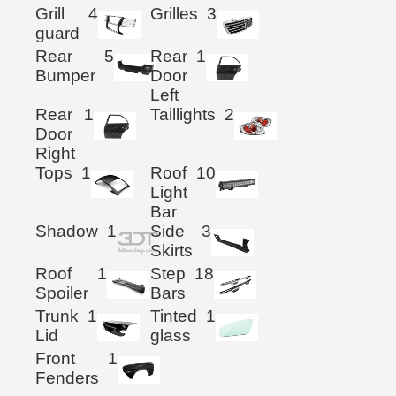
Grill
4
Grilles
3
guard
Rear
5
Rear
1
Bumper
Door
Left
Rear
1
Taillights
2
Door
Right
Tops
1
Roof
10
Light
Bar
Shadow
1
Side
3
Skirts
Roof
1
Step
18
Spoiler
Bars
Trunk
1
Tinted
1
Lid
glass
Front
1
Fenders