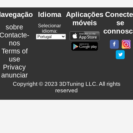
avegação
Idioma
Aplicações
Conecte
móveis
se
sobre
Selecionar
connosc
idioma:
Contacte-
nos
Terms of
use
Privacy
anunciar
Copyright © 2023 3DTuning LLC. All rights
reserved