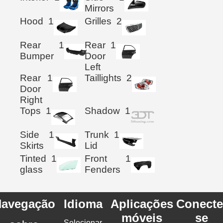
Mirrors
Hood
1
Grilles
2
Rear
1
Rear
1
Bumper
Door
Left
Rear
1
Taillights
2
Door
Right
Tops
1
Shadow
1
Side
1
Trunk
1
Skirts
Lid
Tinted
1
Front
1
glass
Fenders
avegação
Idioma
Aplicações
Conecte
móveis
se
Selecionar