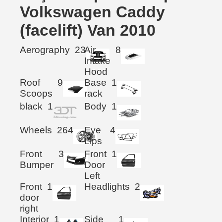
Volkswagen Caddy
(facelift) Van 2010
Aerography
23
Air
8
Intake
Hood
Roof
9
Base
1
Scoops
rack
black
1
Body
1
Wheels
264
Eye
4
Lips
Front
3
Front
1
Bumper
Door
Left
Front
1
Headlights
2
door
right
Interior
1
Side
1