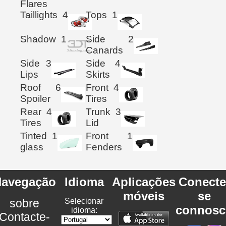
Flares
Taillights
4
Tops
1
Shadow
1
Side
2
Canards
Side
3
Side
4
Lips
Skirts
Roof
6
Front
4
Spoiler
Tires
Rear
4
Trunk
3
Tires
Lid
Tinted
1
Front
1
glass
Fenders
avegação
Idioma
Aplicações
Conecte
móveis
se
sobre
Selecionar
connosc
idioma:
Contacte-