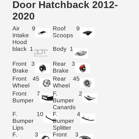
Door Hatchback 2012-
2020
Air
9
Roof
9
Intake
Scoops
Hood
black
1
Body
1
Front
3
Rear
3
Brake
Brake
Front
45
Rear
45
Wheel
Wheel
Front
7
F.
2
Bumper
Bumper
Canards
F.
10
F.
4
Bumper
Bumper
Lips
Splitter
F.
3
Front
3