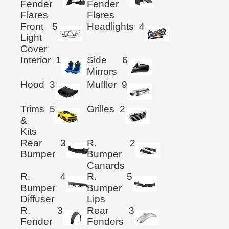
Fender
Fender
Flares
Flares
Front
5
Headlights
4
Light
Cover
Interior
1
Side
6
Mirrors
Hood
3
Muffler
9
Trims
5
Grilles
2
&
Kits
Rear
3
R.
2
Bumper
Bumper
Canards
R.
4
R.
5
Bumper
Bumper
Diffuser
Lips
R.
3
Rear
3
Fender
Fenders