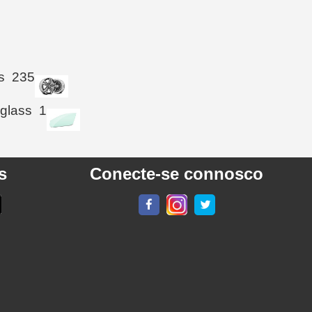
s
235
 glass
1
s
Conecte-se connosco