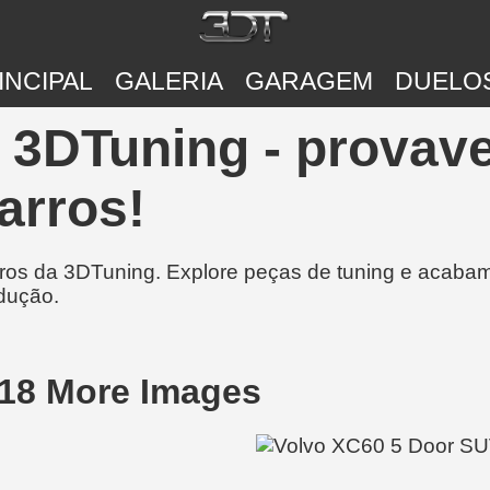
INCIPAL
GALERIA
GARAGEM
DUELO
| 3DTuning - provav
arros!
rros da 3DTuning. Explore peças de tuning e acabam
dução.
018 More Images