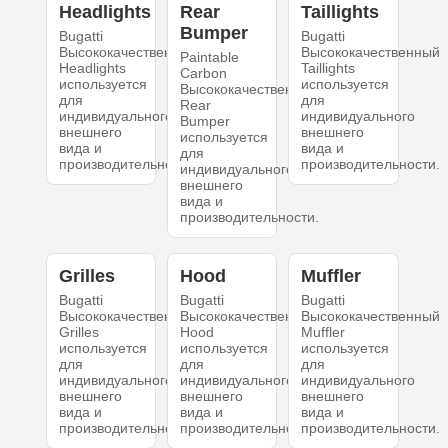
Headlights
Rear
Taillights
Bumper
Bugatti
Bugatti
Высококачественный
Высококачественный
Paintable
Headlights
Taillights
Carbon
используется
используется
Высококачественный
для
для
Rear
индивидуального
индивидуального
Bumper
внешнего
внешнего
используется
вида и
вида и
для
производительности.
производительности.
индивидуального
внешнего
вида и
производительности.
Grilles
Hood
Muffler
Bugatti
Bugatti
Bugatti
Высококачественный
Высококачественный
Высококачественный
Grilles
Hood
Muffler
используется
используется
используется
для
для
для
индивидуального
индивидуального
индивидуального
внешнего
внешнего
внешнего
вида и
вида и
вида и
производительности.
производительности.
производительности.