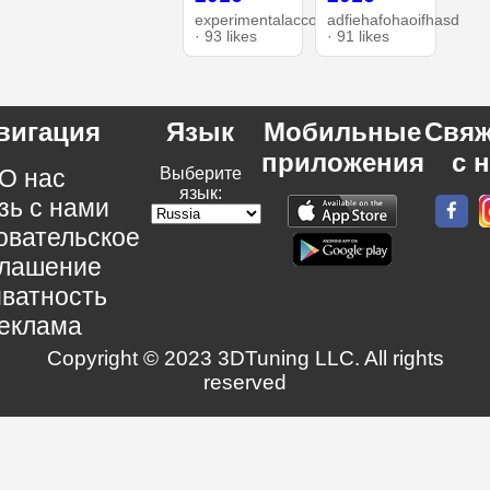
experimentalaccount
adfiehafohaoifhasd
· 93 likes
· 91 likes
вигация
Язык
Мобильные
Свяж
приложения
с 
О нас
Выберите
язык:
зь с нами
овательское
глашение
ватность
еклама
Copyright © 2023 3DTuning LLC. All rights
reserved