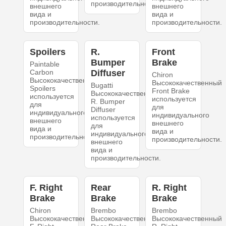
производительности.
внешнего
внешнего
вида и
вида и
производительности.
производительности.
Spoilers
R.
Front
Bumper
Brake
Paintable
Carbon
Diffuser
Chiron
Высококачественный
Высококачественный
Bugatti
Spoilers
Front Brake
Высококачественный
используется
используется
R. Bumper
для
для
Diffuser
индивидуального
индивидуального
используется
внешнего
внешнего
для
вида и
вида и
индивидуального
производительности.
производительности.
внешнего
вида и
производительности.
F. Right
Rear
R. Right
Brake
Brake
Brake
Chiron
Brembo
Brembo
Высококачественный
Высококачественный
Высококачественный