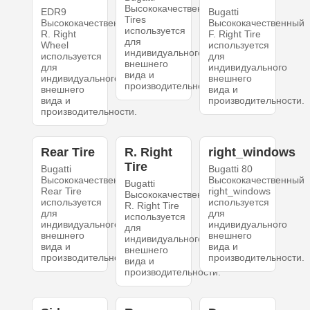
Высококачественный
EDR9
Bugatti
Tires
Высококачественный
Высококачественный
используется
R. Right
F. Right Tire
для
Wheel
используется
индивидуального
используется
для
внешнего
для
индивидуального
вида и
индивидуального
внешнего
производительности.
внешнего
вида и
вида и
производительности.
производительности.
Rear Tire
R. Right
right_windows
Tire
Bugatti
Bugatti 80
Высококачественный
Высококачественный
Bugatti
Rear Tire
right_windows
Высококачественный
используется
используется
R. Right Tire
для
для
используется
индивидуального
индивидуального
для
внешнего
внешнего
индивидуального
вида и
вида и
внешнего
производительности.
производительности.
вида и
производительности.