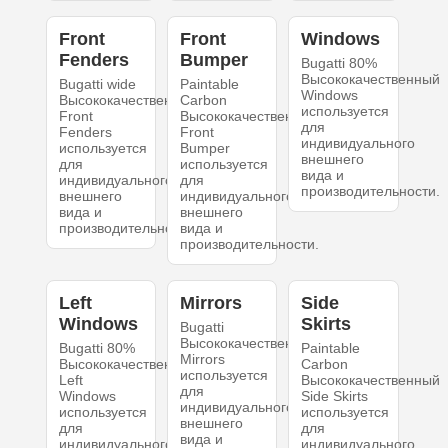
Front
Front
Windows
Fenders
Bumper
Bugatti 80%
Высококачественный
Bugatti wide
Paintable
Windows
Высококачественный
Carbon
используется
Front
Высококачественный
для
Fenders
Front
индивидуального
используется
Bumper
внешнего
для
используется
вида и
индивидуального
для
производительности.
внешнего
индивидуального
вида и
внешнего
производительности.
вида и
производительности.
Left
Mirrors
Side
Windows
Skirts
Bugatti
Высококачественный
Bugatti 80%
Paintable
Mirrors
Высококачественный
Carbon
используется
Left
Высококачественный
для
Windows
Side Skirts
индивидуального
используется
используется
внешнего
для
для
вида и
индивидуального
индивидуального