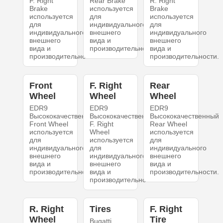
F. Right
Rear Brake
R. Right
Brake
используется
Brake
используется
для
используется
для
индивидуального
для
индивидуального
внешнего
индивидуального
внешнего
вида и
внешнего
вида и
производительности.
вида и
производительности.
производительности.
Front
F. Right
Rear
Wheel
Wheel
Wheel
EDR9
EDR9
EDR9
Высококачественный
Высококачественный
Высококачественный
Front Wheel
F. Right
Rear Wheel
используется
Wheel
используется
для
используется
для
индивидуального
для
индивидуального
внешнего
индивидуального
внешнего
вида и
внешнего
вида и
производительности.
вида и
производительности.
производительности.
R. Right
Tires
F. Right
Wheel
Tire
Bugatti