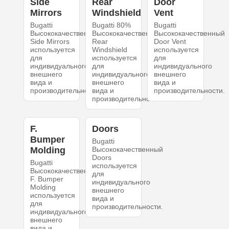
Side
Rear
Door
Mirrors
Windshield
Vent
Bugatti
Bugatti 80%
Bugatti
Высококачественный
Высококачественный
Высококачественный
Side Mirrors
Rear
Door Vent
используется
Windshield
используется
для
используется
для
индивидуального
для
индивидуального
внешнего
индивидуального
внешнего
вида и
внешнего
вида и
производительности.
вида и
производительности.
производительности.
F.
Doors
Bumper
Bugatti
Molding
Высококачественный
Doors
Bugatti
используется
Высококачественный
для
F. Bumper
индивидуального
Molding
внешнего
используется
вида и
для
производительности.
индивидуального
внешнего
вида и