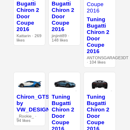
Bugatti
Bugatti
Chiron 2
Chiron 2
Door
Door
Tuning
Coupe
Coupe
Bugatti
2016
2016
Chiron 2
Kattarin · 269
jinjintt89 ·
Door
likes
148 likes
Coupe
2016
ANTONSGARAGE3DT
· 104 likes
Chiron_GTS
Tuning
Tuning
by
Bugatti
Bugatti
VW_DESIGN
Chiron 2
Chiron 2
Door
Door
_Rookie_ ·
94 likes
Coupe
Coupe
2016
2016