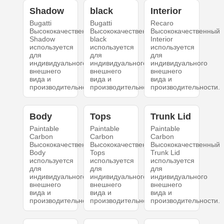
Shadow
black
Interior
Bugatti
Bugatti
Recaro
Высококачественный
Высококачественный
Высококачественный
Shadow
black
Interior
используется
используется
используется
для
для
для
индивидуального
индивидуального
индивидуального
внешнего
внешнего
внешнего
вида и
вида и
вида и
производительности.
производительности.
производительности.
Body
Tops
Trunk Lid
Paintable
Paintable
Paintable
Carbon
Carbon
Carbon
Высококачественный
Высококачественный
Высококачественный
Body
Tops
Trunk Lid
используется
используется
используется
для
для
для
индивидуального
индивидуального
индивидуального
внешнего
внешнего
внешнего
вида и
вида и
вида и
производительности.
производительности.
производительности.