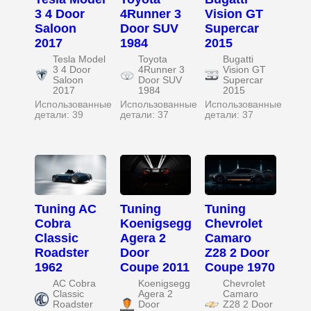
3 4 Door
4Runner 3
Vision GT
Saloon
Door SUV
Supercar
2017
1984
2015
Tesla Model
Toyota
Bugatti
3 4 Door
4Runner 3
Vision GT
Saloon
Door SUV
Supercar
2017
1984
2015
Использованные
Использованные
Использованные
детали: 39
детали: 37
детали: 37
Tuning AC
Tuning
Tuning
Cobra
Koenigsegg
Chevrolet
Classic
Agera 2
Camaro
Roadster
Door
Z28 2 Door
1962
Coupe 2011
Coupe 1970
AC Cobra
Koenigsegg
Chevrolet
Classic
Agera 2
Camaro
Roadster
Door
Z28 2 Door