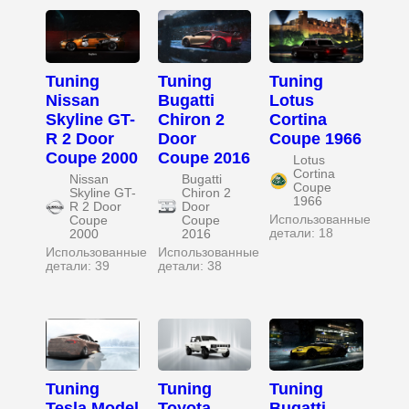
Tuning
Tuning
Tuning
Nissan
Bugatti
Lotus
Skyline GT-
Chiron 2
Cortina
R 2 Door
Door
Coupe 1966
Coupe 2000
Coupe 2016
Lotus
Cortina
Nissan
Bugatti
Coupe
Skyline GT-
Chiron 2
1966
R 2 Door
Door
Использованные
Coupe
Coupe
детали: 18
2000
2016
Использованные
Использованные
детали: 39
детали: 38
Tuning
Tuning
Tuning
Tesla Model
Toyota
Bugatti