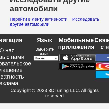
автомобили
Перейти в ленту активности
Исследовать
другие автомобили
вигация
Язык
Мобильные
Свяж
приложения
с 
О нас
Выберите
язык:
зь с нами
овательское
глашение
ватность
еклама
Copyright © 2023 3DTuning LLC. All rights
reserved