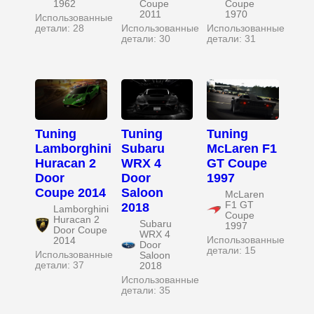
1962
Coupe
Coupe
2011
1970
Использованные
детали: 28
Использованные
Использованные
детали: 30
детали: 31
Tuning
Tuning
Tuning
Lamborghini
Subaru
McLaren F1
Huracan 2
WRX 4
GT Coupe
Door
Door
1997
Coupe 2014
Saloon
McLaren
F1 GT
2018
Lamborghini
Coupe
Huracan 2
Subaru
1997
Door Coupe
WRX 4
Использованные
2014
Door
детали: 15
Использованные
Saloon
детали: 37
2018
Использованные
детали: 35