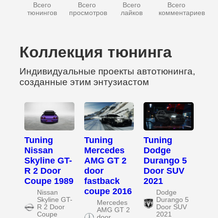
Всего
Всего
Всего
Всего
тюнингов
просмотров
лайков
комментариев
Коллекция тюнинга
Индивидуальные проекты автотюнинга,
созданные этим энтузиастом
Tuning
Tuning
Tuning
Nissan
Mercedes
Dodge
Skyline GT-
AMG GT 2
Durango 5
R 2 Door
door
Door SUV
Coupe 1989
fastback
2021
coupe 2016
Nissan
Dodge
Skyline GT-
Durango 5
Mercedes
R 2 Door
Door SUV
AMG GT 2
Coupe
2021
door