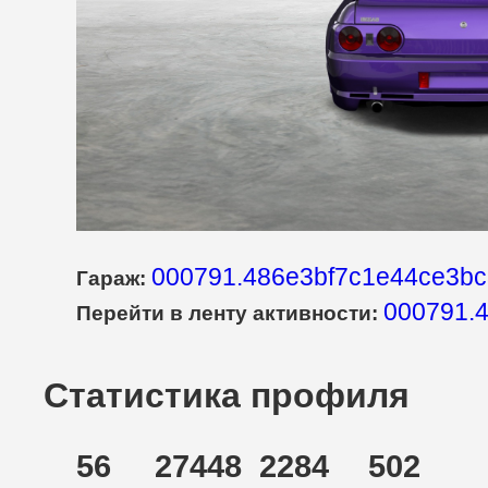
000791.486e3bf7c1e44ce3bc
Гараж:
000791.
Перейти в ленту активности:
Статистика профиля
56
27448
2284
502