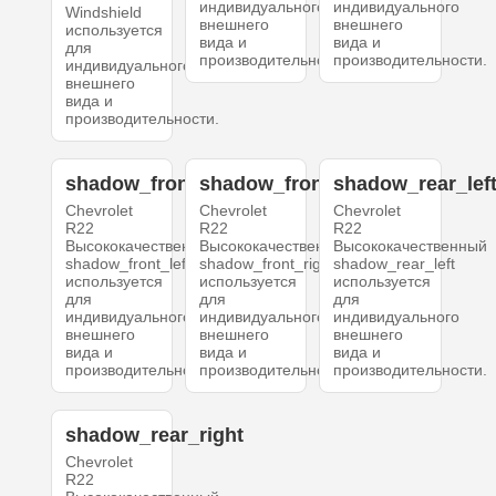
индивидуального
индивидуального
Windshield
внешнего
внешнего
используется
вида и
вида и
для
производительности.
производительности.
индивидуального
внешнего
вида и
производительности.
shadow_front_left
shadow_front_right
shadow_rear_lef
Chevrolet
Chevrolet
Chevrolet
R22
R22
R22
Высококачественный
Высококачественный
Высококачественный
shadow_front_left
shadow_front_right
shadow_rear_left
используется
используется
используется
для
для
для
индивидуального
индивидуального
индивидуального
внешнего
внешнего
внешнего
вида и
вида и
вида и
производительности.
производительности.
производительности.
shadow_rear_right
Chevrolet
R22