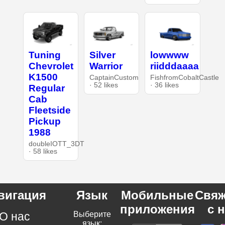
Tuning
Silver
lowwww
Chevrolet
Warrior
riidddaaaa
K1500
CaptainCustom
FishfromCobaltCastle
· 52 likes
· 36 likes
Regular
Cab
Fleetside
Pickup
1988
doubleIOTT_3DT
· 58 likes
вигация
Язык
Мобильные
Свяж
приложения
с 
О нас
Выберите
язык: