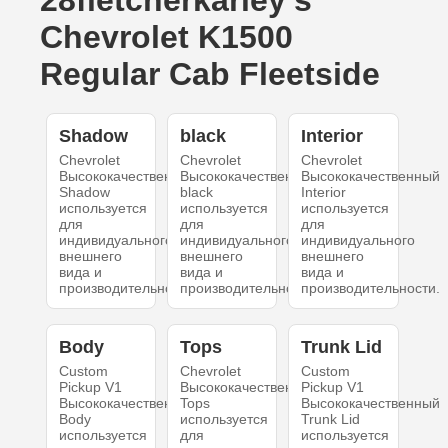
28fletcherkarley's
Chevrolet K1500
Regular Cab Fleetside
Shadow
black
Interior
Chevrolet
Chevrolet
Chevrolet
Высококачественный
Высококачественный
Высококачественный
Shadow
black
Interior
используется
используется
используется
для
для
для
индивидуального
индивидуального
индивидуального
внешнего
внешнего
внешнего
вида и
вида и
вида и
производительности.
производительности.
производительности.
Body
Tops
Trunk Lid
Custom
Chevrolet
Custom
Pickup V1
Высококачественный
Pickup V1
Высококачественный
Tops
Высококачественный
Body
используется
Trunk Lid
используется
для
используется