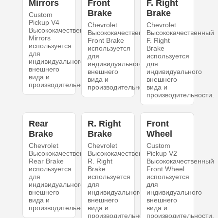
Mirrors
Front
F. Right
Brake
Brake
Custom
Pickup V4
Chevrolet
Chevrolet
Высококачественный
Высококачественный
Высококачественный
Mirrors
Front Brake
F. Right
используется
используется
Brake
для
для
используется
индивидуального
индивидуального
для
внешнего
внешнего
индивидуального
вида и
вида и
внешнего
производительности.
производительности.
вида и
производительности.
Rear
R. Right
Front
Brake
Brake
Wheel
Chevrolet
Chevrolet
Custom
Высококачественный
Высококачественный
Pickup V2
Rear Brake
R. Right
Высококачественный
используется
Brake
Front Wheel
для
используется
используется
индивидуального
для
для
внешнего
индивидуального
индивидуального
вида и
внешнего
внешнего
производительности.
вида и
вида и
производительности.
производительности.