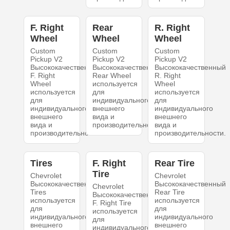
F. Right
Rear
R. Right
Wheel
Wheel
Wheel
Custom
Custom
Custom
Pickup V2
Pickup V2
Pickup V2
Высококачественный
Высококачественный
Высококачественный
F. Right
Rear Wheel
R. Right
Wheel
используется
Wheel
используется
для
используется
для
индивидуального
для
индивидуального
внешнего
индивидуального
внешнего
вида и
внешнего
вида и
производительности.
вида и
производительности.
производительности.
Tires
F. Right
Rear Tire
Tire
Chevrolet
Chevrolet
Высококачественный
Высококачественный
Chevrolet
Tires
Rear Tire
Высококачественный
используется
используется
F. Right Tire
для
для
используется
индивидуального
индивидуального
для
внешнего
внешнего
индивидуального