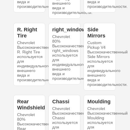
вида и
вида и
внешнего
производительности.
производительности.
вида и
производительности.
R. Right
right_windows
Side
Tire
Mirrors
Chevrolet
80%
Chevrolet
Custom
Высококачественный
Высококачественный
Pickup V4
right_windows
R. Right Tire
Высококачественный
используется
используется
Side Mirrors
для
для
используется
индивидуального
индивидуального
для
внешнего
внешнего
индивидуального
вида и
вида и
внешнего
производительности.
производительности.
вида и
производительности.
Rear
Chassi
Moulding
Windshield
Chevrolet
Chevrolet
Высококачественный
Высококачественный
Chevrolet
Chassi
Moulding
80%
используется
используется
Высококачественный
для
для
Rear