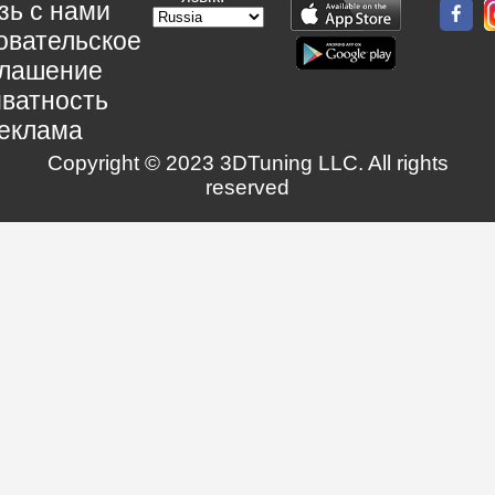
зь с нами
овательское
глашение
ватность
еклама
Copyright © 2023 3DTuning LLC. All rights
reserved