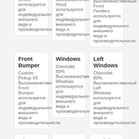
Высококачественный
используется
Hood
Front
для
используется
Fenders
индивидуального
для
используется
внешнего
индивидуального
для
вида и
внешнего
индивидуального
производительности.
вида и
внешнего
производительности.
вида и
производительности.
Front
Windows
Left
Bumper
Windows
Chevrolet
80%
Custom
Chevrolet
Высококачественный
Pickup V5
80%
Windows
Высококачественный
Высококачественный
используется
Front
Left
для
Bumper
Windows
индивидуального
используется
используется
внешнего
для
для
вида и
индивидуального
индивидуального
производительности.
внешнего
внешнего
вида и
вида и
производительности.
производительности.