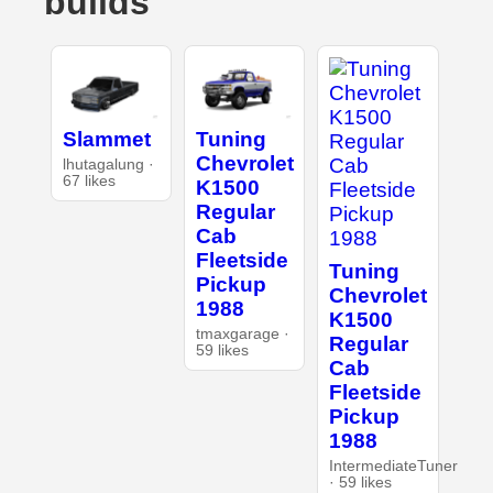
builds
Slammet
Tuning
Chevrolet
lhutagalung ·
67 likes
K1500
Regular
Cab
Fleetside
Tuning
Pickup
Chevrolet
1988
K1500
tmaxgarage ·
Regular
59 likes
Cab
Fleetside
Pickup
1988
IntermediateTuner
· 59 likes