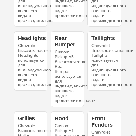
для
индивидуального
для
индивидуального
внешнего
индивидуального
внешнего
вида и
внешнего
вида и
производительности.
вида и
производительности.
производительности.
Headlights
Rear
Taillights
Bumper
Chevrolet
Chevrolet
Высококачественный
Высококачественный
Custom
Headlights
Taillights
Pickup V5
используется
используется
Высококачественный
для
для
Rear
индивидуального
индивидуального
Bumper
внешнего
внешнего
используется
вида и
вида и
для
производительности.
производительности.
индивидуального
внешнего
вида и
производительности.
Grilles
Hood
Front
Fenders
Chevrolet
Custom
Высококачественный
Pickup V1
Chevrolet
Grilles
Высококачественный