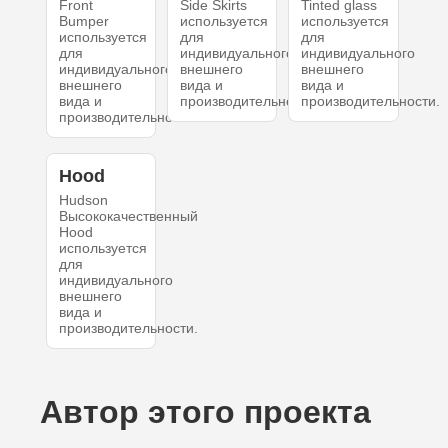
Front
Side Skirts
Tinted glass
Bumper
используется
используется
используется
для
для
для
индивидуального
индивидуального
индивидуального
внешнего
внешнего
внешнего
вида и
вида и
вида и
производительности.
производительности.
производительности.
Hood
Hudson
Высококачественный
Hood
используется
для
индивидуального
внешнего
вида и
производительности.
Автор этого проекта