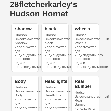
28fletcherkarley's
Hudson Hornet
Shadow
black
Wheels
Hudson
Hudson
Hudson
Высококачественный
Высококачественный
Высококачественный
Shadow
black
Wheels
используется
используется
используется
для
для
для
индивидуального
индивидуального
индивидуального
внешнего
внешнего
внешнего
вида и
вида и
вида и
производительности.
производительности.
производительности.
Body
Headlights
Rear
Bumper
Hudson
Hudson
Высококачественный
Высококачественный
Hudson
Body
Headlights
Высококачественный
используется
используется
Rear
для
для
Bumper
индивидуального
индивидуального
используется