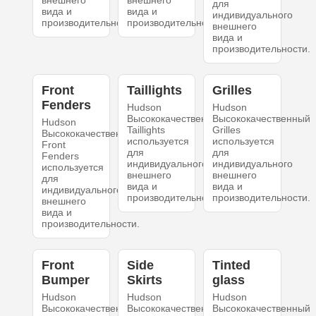
внешнего
внешнего
для
вида и
вида и
индивидуального
производительности.
производительности.
внешнего
вида и
производительности.
Front
Taillights
Grilles
Fenders
Hudson
Hudson
Высококачественный
Высококачественный
Hudson
Taillights
Grilles
Высококачественный
используется
используется
Front
для
для
Fenders
индивидуального
индивидуального
используется
внешнего
внешнего
для
вида и
вида и
индивидуального
производительности.
производительности.
внешнего
вида и
производительности.
Front
Side
Tinted
Bumper
Skirts
glass
Hudson
Hudson
Hudson
Высококачественный
Высококачественный
Высококачественный