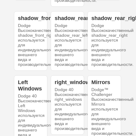
производительности.
shadow_front_right
shadow_rear_left
shadow_rear_rig
Dodge
Dodge
Dodge
Высококачественный
Высококачественный
Высококачественный
shadow_front_right
shadow_rear_left
shadow_rear_right
используется
используется
используется
для
для
для
индивидуального
индивидуального
индивидуального
внешнего
внешнего
внешнего
вида и
вида и
вида и
производительности.
производительности.
производительности.
Left
right_windows
Mirrors
Windows
Dodge 40
Dodge™
Высококачественный
Challenger
Dodge 40
right_windows
Высококачественный
Высококачественный
используется
Mirrors
Left
для
используется
Windows
индивидуального
для
используется
внешнего
индивидуального
для
вида и
внешнего
индивидуального
производительности.
вида и
внешнего
производительности.
вида и