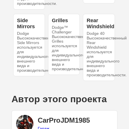
производительности.
Side
Grilles
Rear
Mirrors
Windshield
Dodge™
Challenger
Dodge
Dodge 40
Высококачественный
Высококачественный
Высококачественный
Grilles
Side Mirrors
Rear
используется
используется
Windshield
для
для
используется
индивидуального
индивидуального
для
внешнего
внешнего
индивидуального
вида и
вида и
внешнего
производительности.
производительности.
вида и
производительности.
Автор этого проекта
CarProJDM1985
Гараж