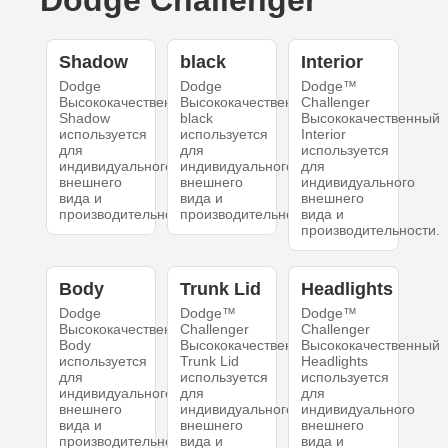
Dodge Challenger
Shadow
black
Interior
Dodge
Dodge
Dodge™
Высококачественный
Высококачественный
Challenger
Shadow
black
Высококачественный
используется
используется
Interior
для
для
используется
индивидуального
индивидуального
для
внешнего
внешнего
индивидуального
вида и
вида и
внешнего
производительности.
производительности.
вида и
производительности.
Body
Trunk Lid
Headlights
Dodge
Dodge™
Dodge™
Высококачественный
Challenger
Challenger
Body
Высококачественный
Высококачественный
используется
Trunk Lid
Headlights
для
используется
используется
индивидуального
для
для
внешнего
индивидуального
индивидуального
вида и
внешнего
внешнего
производительности.
вида и
вида и