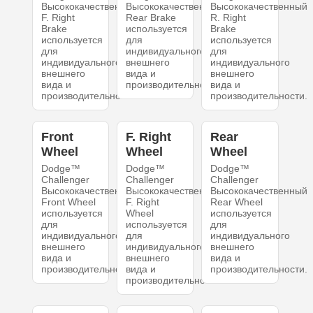
Высококачественный
Высококачественный
Высококачественный
F. Right
Rear Brake
R. Right
Brake
используется
Brake
используется
для
используется
для
индивидуального
для
индивидуального
внешнего
индивидуального
внешнего
вида и
внешнего
вида и
производительности.
вида и
производительности.
производительности.
Front
F. Right
Rear
Wheel
Wheel
Wheel
Dodge™
Dodge™
Dodge™
Challenger
Challenger
Challenger
Высококачественный
Высококачественный
Высококачественный
Front Wheel
F. Right
Rear Wheel
используется
Wheel
используется
для
используется
для
индивидуального
для
индивидуального
внешнего
индивидуального
внешнего
вида и
внешнего
вида и
производительности.
вида и
производительности.
производительности.