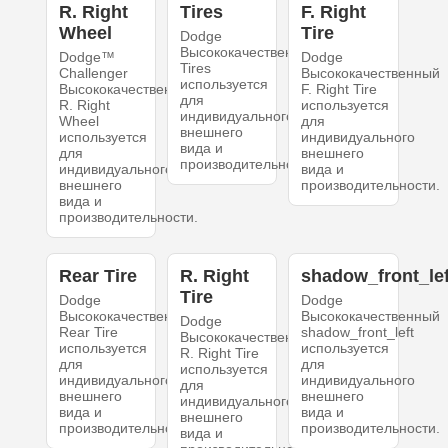
R. Right
Tires
F. Right
Wheel
Tire
Dodge
Высококачественный
Dodge™
Dodge
Tires
Challenger
Высококачественный
используется
Высококачественный
F. Right Tire
для
R. Right
используется
индивидуального
Wheel
для
внешнего
используется
индивидуального
вида и
для
внешнего
производительности.
индивидуального
вида и
внешнего
производительности.
вида и
производительности.
Rear Tire
R. Right
shadow_front_lef
Tire
Dodge
Dodge
Высококачественный
Высококачественный
Dodge
Rear Tire
shadow_front_left
Высококачественный
используется
используется
R. Right Tire
для
для
используется
индивидуального
индивидуального
для
внешнего
внешнего
индивидуального
вида и
вида и
внешнего
производительности.
производительности.
вида и