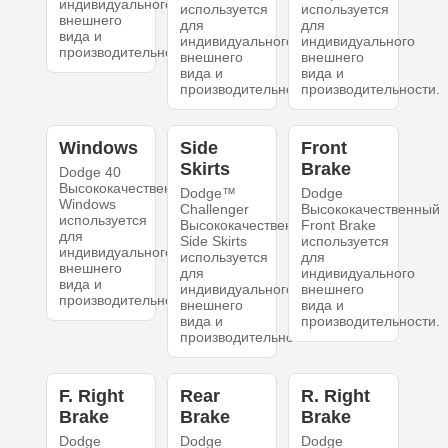
индивидуального
используется
используется
внешнего
для
для
вида и
индивидуального
индивидуального
производительности.
внешнего
внешнего
вида и
вида и
производительности.
производительности.
Windows
Side
Front
Skirts
Brake
Dodge 40
Высококачественный
Dodge™
Dodge
Windows
Challenger
Высококачественный
используется
Высококачественный
Front Brake
для
Side Skirts
используется
индивидуального
используется
для
внешнего
для
индивидуального
вида и
индивидуального
внешнего
производительности.
внешнего
вида и
вида и
производительности.
производительности.
F. Right
Rear
R. Right
Brake
Brake
Brake
Dodge
Dodge
Dodge