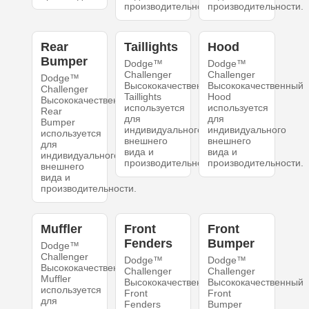
производительности.
производительности.
Rear
Taillights
Hood
Bumper
Dodge™
Dodge™
Challenger
Challenger
Dodge™
Высококачественный
Высококачественный
Challenger
Taillights
Hood
Высококачественный
используется
используется
Rear
для
для
Bumper
индивидуального
индивидуального
используется
внешнего
внешнего
для
вида и
вида и
индивидуального
производительности.
производительности.
внешнего
вида и
производительности.
Muffler
Front
Front
Fenders
Bumper
Dodge™
Challenger
Dodge™
Dodge™
Высококачественный
Challenger
Challenger
Muffler
Высококачественный
Высококачественный
используется
Front
Front
для
Fenders
Bumper