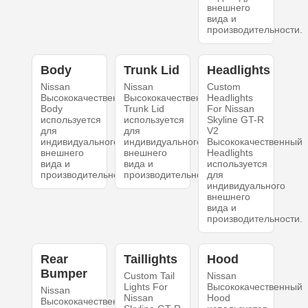
внешнего
вида и
производительности.
Body
Trunk Lid
Headlights
Nissan
Nissan
Custom
Высококачественный
Высококачественный
Headlights
Body
Trunk Lid
For Nissan
используется
используется
Skyline GT-R
для
для
V2
индивидуального
индивидуального
Высококачественный
внешнего
внешнего
Headlights
вида и
вида и
используется
производительности.
производительности.
для
индивидуального
внешнего
вида и
производительности.
Rear
Taillights
Hood
Bumper
Custom Tail
Nissan
Lights For
Высококачественный
Nissan
Nissan
Hood
Высококачественный