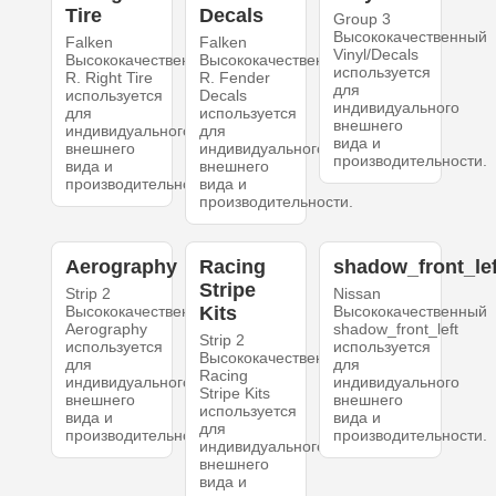
Tire
Decals
Group 3
Высококачественный
Falken
Falken
Vinyl/Decals
Высококачественный
Высококачественный
используется
R. Right Tire
R. Fender
для
используется
Decals
индивидуального
для
используется
внешнего
индивидуального
для
вида и
внешнего
индивидуального
производительности.
вида и
внешнего
производительности.
вида и
производительности.
Aerography
Racing
shadow_front_lef
Stripe
Strip 2
Nissan
Высококачественный
Kits
Высококачественный
Aerography
shadow_front_left
Strip 2
используется
используется
Высококачественный
для
для
Racing
индивидуального
индивидуального
Stripe Kits
внешнего
внешнего
используется
вида и
вида и
для
производительности.
производительности.
индивидуального
внешнего
вида и