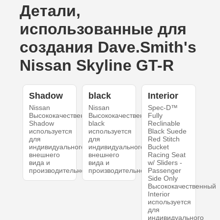
Детали,
использованные для
создания Dave.Smith's
Nissan Skyline GT-R
Shadow
black
Interior
Nissan
Nissan
Spec-D™
Высококачественный
Высококачественный
Fully
Shadow
black
Reclinable
используется
используется
Black Suede
для
для
Red Stitch
индивидуального
индивидуального
Bucket
внешнего
внешнего
Racing Seat
вида и
вида и
w/ Sliders -
производительности.
производительности.
Passenger
Side Only
Высококачественный
Interior
используется
для
индивидуального