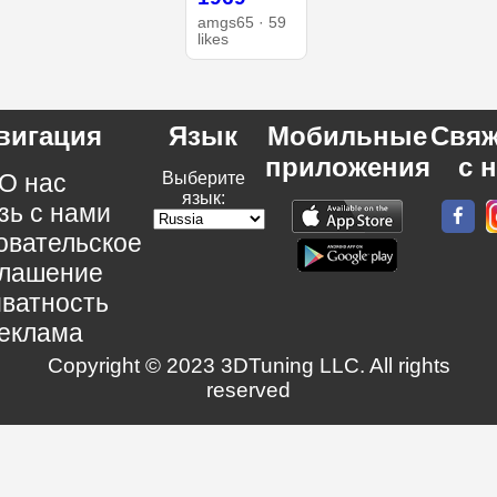
amgs65 · 59
likes
вигация
Язык
Мобильные
Свяж
приложения
с 
О нас
Выберите
язык:
зь с нами
овательское
глашение
ватность
еклама
Copyright © 2023 3DTuning LLC. All rights
reserved