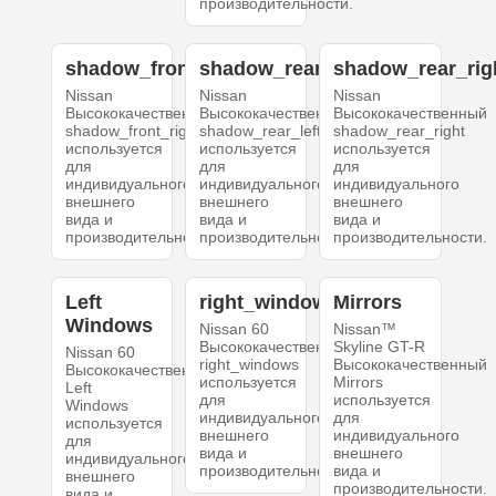
производительности.
shadow_front_right
shadow_rear_left
shadow_rear_rig
Nissan
Nissan
Nissan
Высококачественный
Высококачественный
Высококачественный
shadow_front_right
shadow_rear_left
shadow_rear_right
используется
используется
используется
для
для
для
индивидуального
индивидуального
индивидуального
внешнего
внешнего
внешнего
вида и
вида и
вида и
производительности.
производительности.
производительности.
Left
right_windows
Mirrors
Windows
Nissan 60
Nissan™
Высококачественный
Skyline GT-R
Nissan 60
right_windows
Высококачественный
Высококачественный
используется
Mirrors
Left
для
используется
Windows
индивидуального
для
используется
внешнего
индивидуального
для
вида и
внешнего
индивидуального
производительности.
вида и
внешнего
производительности.
вида и