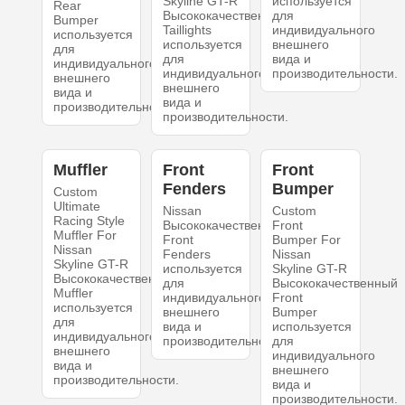
Skyline GT-R
используется
Rear
Высококачественный
для
Bumper
Taillights
индивидуального
используется
используется
внешнего
для
для
вида и
индивидуального
индивидуального
производительности.
внешнего
внешнего
вида и
вида и
производительности.
производительности.
Muffler
Front
Front
Fenders
Bumper
Custom
Ultimate
Nissan
Custom
Racing Style
Высококачественный
Front
Muffler For
Front
Bumper For
Nissan
Fenders
Nissan
Skyline GT-R
используется
Skyline GT-R
Высококачественный
для
Высококачественный
Muffler
индивидуального
Front
используется
внешнего
Bumper
для
вида и
используется
индивидуального
производительности.
для
внешнего
индивидуального
вида и
внешнего
производительности.
вида и
производительности.