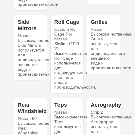
производительности.
Side
Roll Cage
Grilles
Mirrors
Custom Roll
Nissan
Cage For
Высококачественный
Nissan
Nissan
Grilles
Высококачественный
Skyline GT-R
используется
Side Mirrors
V1
для
используется
Высококачественный
индивидуального
для
Roll Cage
внешнего
индивидуального
используется
вида и
внешнего
для
производительности.
вида и
индивидуального
производительности.
внешнего
вида и
производительности.
Rear
Tops
Aerography
Windshield
Nissan
Strip 2
Высококачественный
Высококачественный
Nissan 60
Tops
Aerography
Высококачественный
используется
используется
Rear
для
для
Windshield