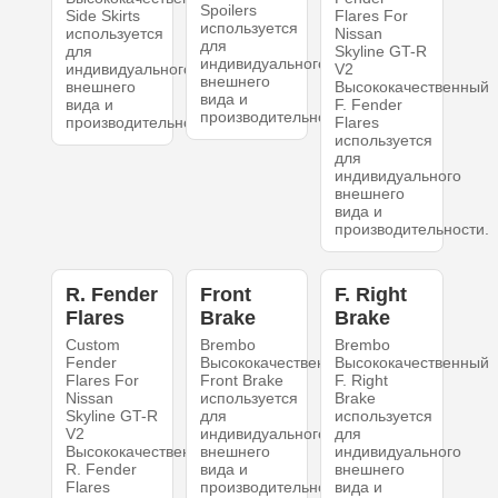
Spoilers
Side Skirts
Flares For
используется
используется
Nissan
для
для
Skyline GT-R
индивидуального
индивидуального
V2
внешнего
внешнего
Высококачественный
вида и
вида и
F. Fender
производительности.
производительности.
Flares
используется
для
индивидуального
внешнего
вида и
производительности.
R. Fender
Front
F. Right
Flares
Brake
Brake
Custom
Brembo
Brembo
Fender
Высококачественный
Высококачественный
Flares For
Front Brake
F. Right
Nissan
используется
Brake
Skyline GT-R
для
используется
V2
индивидуального
для
Высококачественный
внешнего
индивидуального
R. Fender
вида и
внешнего
Flares
производительности.
вида и