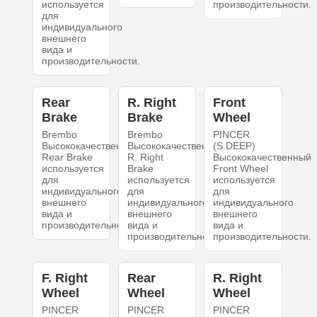
используется
производительности.
для
индивидуального
внешнего
вида и
производительности.
Rear
R. Right
Front
Brake
Brake
Wheel
Brembo
Brembo
PINCER
Высококачественный
Высококачественный
(S.DEEP)
Rear Brake
R. Right
Высококачественный
используется
Brake
Front Wheel
для
используется
используется
индивидуального
для
для
внешнего
индивидуального
индивидуального
вида и
внешнего
внешнего
производительности.
вида и
вида и
производительности.
производительности.
F. Right
Rear
R. Right
Wheel
Wheel
Wheel
PINCER
PINCER
PINCER