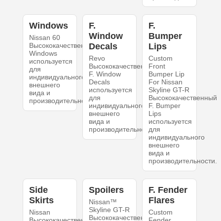
Windows
F.
F.
Window
Bumper
Nissan 60
Высококачественный
Decals
Lips
Windows
Revo
Custom
используется
Высококачественный
Front
для
F. Window
Bumper Lip
индивидуального
Decals
For Nissan
внешнего
используется
Skyline GT-R
вида и
для
Высококачественный
производительности.
индивидуального
F. Bumper
внешнего
Lips
вида и
используется
производительности.
для
индивидуального
внешнего
вида и
производительности.
Side
Spoilers
F. Fender
Skirts
Flares
Nissan™
Skyline GT-R
Nissan
Custom
Высококачественный
Высококачественный
Fender