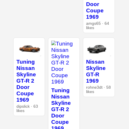
Door
Coupe
1969
amgs65 · 64
likes
Tuning
Nissan
Nissan
Skyline
Skyline
GT-R
GT-R 2
1969
Door
rohne3dt · 58
Tuning
likes
Coupe
Nissan
1969
Skyline
dipslick · 63
GT-R 2
likes
Door
Coupe
1969