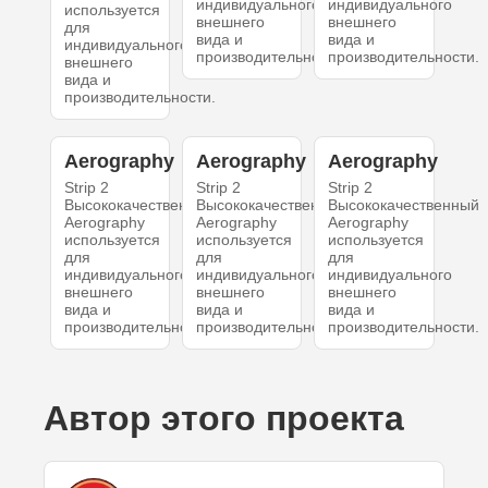
индивидуального
индивидуального
используется
внешнего
внешнего
для
вида и
вида и
индивидуального
производительности.
производительности.
внешнего
вида и
производительности.
Aerography
Aerography
Aerography
Strip 2
Strip 2
Strip 2
Высококачественный
Высококачественный
Высококачественный
Aerography
Aerography
Aerography
используется
используется
используется
для
для
для
индивидуального
индивидуального
индивидуального
внешнего
внешнего
внешнего
вида и
вида и
вида и
производительности.
производительности.
производительности.
Автор этого проекта