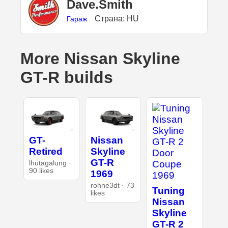
Dave.Smith
Страна: HU
Гараж
More Nissan Skyline
GT-R builds
GT-
Nissan
Retired
Skyline
GT-R
lhutagalung ·
90 likes
1969
rohne3dt · 73
Tuning
likes
Nissan
Skyline
GT-R 2