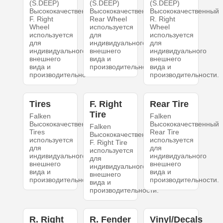
(S.DEEP)
(S.DEEP)
(S.DEEP)
Высококачественный
Высококачественный
Высококачественный
F. Right
Rear Wheel
R. Right
Wheel
используется
Wheel
используется
для
используется
для
индивидуального
для
индивидуального
внешнего
индивидуального
внешнего
вида и
внешнего
вида и
производительности.
вида и
производительности.
производительности.
Tires
F. Right
Rear Tire
Tire
Falken
Falken
Высококачественный
Высококачественный
Falken
Tires
Rear Tire
Высококачественный
используется
используется
F. Right Tire
для
для
используется
индивидуального
индивидуального
для
внешнего
внешнего
индивидуального
вида и
вида и
внешнего
производительности.
производительности.
вида и
производительности.
R. Right
R. Fender
Vinyl/Decals