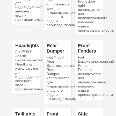
Left
Front door
для
используется
right
индивидуального
для
используется
внешнего
индивидуального
для
вида и
внешнего
индивидуального
производительности.
вида и
внешнего
производительности.
вида и
производительности.
Headlights
Rear
Front
Bumper
Fenders
Fiat™ 500
Abarth
Fiat™ 500
Fiat
Высококачественный
Abarth
Высококачественный
Headlights
Высококачественный
Front
используется
Rear
Fenders
для
Bumper
используется
индивидуального
используется
для
внешнего
для
индивидуального
вида и
индивидуального
внешнего
производительности.
внешнего
вида и
вида и
производительности.
производительности.
Taillights
Front
Side