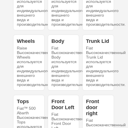
используется
используется
используется
для
для
для
индивидуального
индивидуального
индивидуального
внешнего
внешнего
внешнего
вида и
вида и
вида и
производительности.
производительности.
производительности.
Wheels
Body
Trunk Lid
Raise
Fiat
Fiat
Высококачественный
Высококачественный
Высококачественный
Wheels
Body
Trunk Lid
используется
используется
используется
для
для
для
индивидуального
индивидуального
индивидуального
внешнего
внешнего
внешнего
вида и
вида и
вида и
производительности.
производительности.
производительности.
Tops
Front
Front
Door Left
door
Fiat™ 500
Abarth
right
Fiat
Высококачественный
Высококачественный
Fiat
Tops
Front Door
Высококачественный
используется