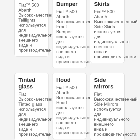
Bumper
Skirts
Fiat™ 500
Abarth
Fiat™ 500
Fiat™ 500
Высококачественный
Abarth
Abarth
Taillights
Высококачественный
Высококачественный
используется
Front
Side Skirts
для
Bumper
используется
индивидуального
используется
для
внешнего
для
индивидуального
вида и
индивидуального
внешнего
производительности.
внешнего
вида и
вида и
производительности.
производительности.
Tinted
Hood
Side
glass
Mirrors
Fiat™ 500
Abarth
Fiat
Fiat
Высококачественный
Высококачественный
Высококачественный
Hood
Tinted glass
Side Mirrors
используется
используется
используется
для
для
для
индивидуального
индивидуального
индивидуального
внешнего
внешнего
внешнего
вида и
вида и
вида и
производительности.
производительности.
производительности.