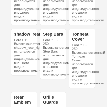
используется
используется
используется
для
для
для
индивидуального
индивидуального
индивидуального
внешнего
внешнего
внешнего
вида и
вида и
вида и
производительности.
производительности.
производительности.
shadow_rear_right
Step Bars
Tonneau
Cover
Ford R19
Ford™ F-
Высококачественный
250
Ford™ F-
shadow_rear_right
Высококачественный
250
используется
Step Bars
Высококачественный
для
используется
Tonneau
индивидуального
для
Cover
внешнего
индивидуального
используется
вида и
внешнего
для
производительности.
вида и
индивидуального
производительности.
внешнего
вида и
производительности.
Rear
Grille
Emblem
Guards