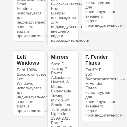
используется
Front
Высококачественный
для
Fenders
Front
индивидуального
используется
Bumper
внешнего
для
используется
вида и
индивидуального
для
производительности.
внешнего
индивидуального
вида и
внешнего
производительности.
вида и
производительности.
Left
Mirrors
F. Fender
Windows
Flares
Spec-D
Tuning™
Ford 100%
Ford™ F-
Power
Высококачественный
250
Adjustable,
Left
Высококачественный
Heated, &
Windows
F. Fender
Manual
используется
Flares
Extendable
для
используется
Towing
индивидуального
для
Mirrors w/
внешнего
индивидуального
Smoke Lens
вида и
внешнего
Turn Signal
производительности.
вида и
Lights for
производительности.
1999-2015
Ford F-