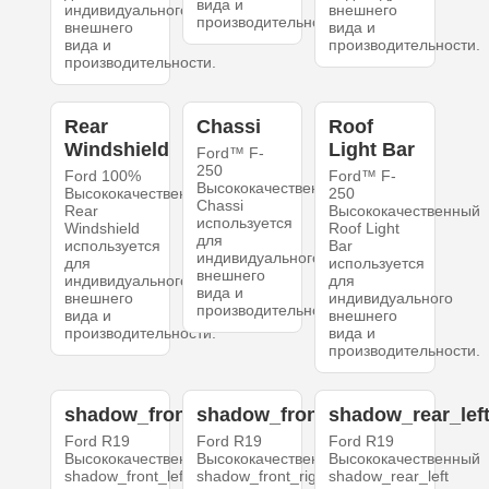
вида и
индивидуального
внешнего
производительности.
внешнего
вида и
вида и
производительности.
производительности.
Rear
Chassi
Roof
Windshield
Light Bar
Ford™ F-
250
Ford 100%
Ford™ F-
Высококачественный
Высококачественный
250
Chassi
Rear
Высококачественный
используется
Windshield
Roof Light
для
используется
Bar
индивидуального
для
используется
внешнего
индивидуального
для
вида и
внешнего
индивидуального
производительности.
вида и
внешнего
производительности.
вида и
производительности.
shadow_front_left
shadow_front_right
shadow_rear_lef
Ford R19
Ford R19
Ford R19
Высококачественный
Высококачественный
Высококачественный
shadow_front_left
shadow_front_right
shadow_rear_left