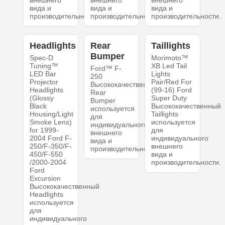
внешнего
внешнего
внешнего
вида и
вида и
вида и
производительности.
производительности.
производительности.
Headlights
Rear
Taillights
Bumper
Spec-D
Morimoto™
Tuning™
XB Led Tail
Ford™ F-
LED Bar
Lights
250
Projector
Pair/Red For
Высококачественный
Headlights
(99-16) Ford
Rear
(Glossy
Super Duty
Bumper
Black
Высококачественный
используется
Housing/Light
Taillights
для
Smoke Lens)
используется
индивидуального
for 1999-
для
внешнего
2004 Ford F-
индивидуального
вида и
250/F-350/F-
внешнего
производительности.
450/F-550
вида и
/2000-2004
производительности.
Ford
Excursion
Высококачественный
Headlights
используется
для
индивидуального