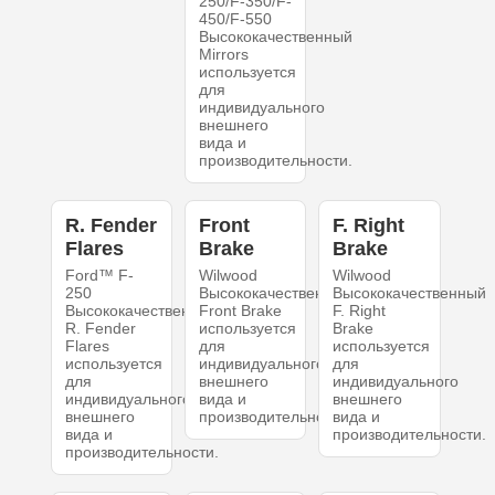
250/F-350/F-
450/F-550
Высококачественный
Mirrors
используется
для
индивидуального
внешнего
вида и
производительности.
R. Fender
Front
F. Right
Flares
Brake
Brake
Ford™ F-
Wilwood
Wilwood
250
Высококачественный
Высококачественный
Высококачественный
Front Brake
F. Right
R. Fender
используется
Brake
Flares
для
используется
используется
индивидуального
для
для
внешнего
индивидуального
индивидуального
вида и
внешнего
внешнего
производительности.
вида и
вида и
производительности.
производительности.