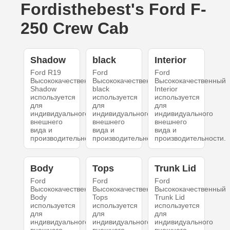
Fordisthebest's Ford F-
250 Crew Cab
Shadow
black
Interior
Ford R19
Ford
Ford
Высококачественный
Высококачественный
Высококачественный
Shadow
black
Interior
используется
используется
используется
для
для
для
индивидуального
индивидуального
индивидуального
внешнего
внешнего
внешнего
вида и
вида и
вида и
производительности.
производительности.
производительности.
Body
Tops
Trunk Lid
Ford
Ford
Ford
Высококачественный
Высококачественный
Высококачественный
Body
Tops
Trunk Lid
используется
используется
используется
для
для
для
индивидуального
индивидуального
индивидуального