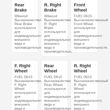
Rear
R. Right
Front
Brake
Brake
Wheel
Wilwood
Wilwood
FUEL D615
Высококачественный
Высококачественный
Высококачественный
Rear Brake
R. Right
Front Wheel
используется
Brake
используется
для
используется
для
индивидуального
для
индивидуального
внешнего
индивидуального
внешнего
вида и
внешнего
вида и
производительности.
вида и
производительности.
производительности.
F. Right
Rear
R. Right
Wheel
Wheel
Wheel
FUEL D615
FUEL D615
FUEL D615
Высококачественный
Высококачественный
Высококачественный
F. Right
Rear Wheel
R. Right
Wheel
используется
Wheel
используется
для
используется
для
индивидуального
для
индивидуального
внешнего
индивидуального
внешнего
вида и
внешнего
вида и
производительности.
вида и