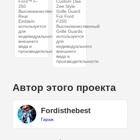
Ford™ F-
Custom Dee
250
Zee Style
Высококачественный
Grille Guard
Rear
For Ford
Emblem
F250
используется
Высококачественный
для
Grille Guards
индивидуального
используется
внешнего
для
вида и
индивидуального
производительности.
внешнего
вида и
производительности.
Автор этого проекта
Fordisthebest
Гараж