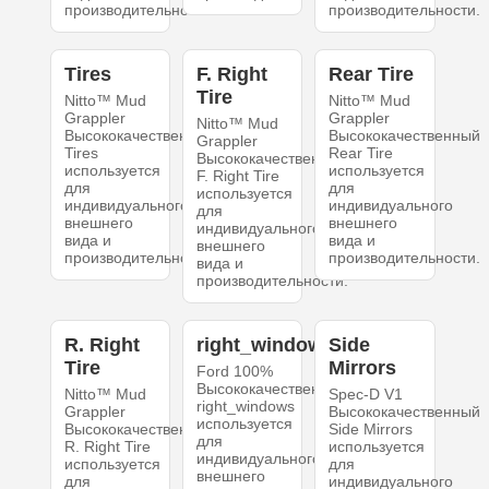
производительности.
производительности.
Tires
F. Right
Rear Tire
Tire
Nitto™ Mud
Nitto™ Mud
Grappler
Grappler
Nitto™ Mud
Высококачественный
Высококачественный
Grappler
Tires
Rear Tire
Высококачественный
используется
используется
F. Right Tire
для
для
используется
индивидуального
индивидуального
для
внешнего
внешнего
индивидуального
вида и
вида и
внешнего
производительности.
производительности.
вида и
производительности.
R. Right
right_windows
Side
Tire
Mirrors
Ford 100%
Высококачественный
Nitto™ Mud
Spec-D V1
right_windows
Grappler
Высококачественный
используется
Высококачественный
Side Mirrors
для
R. Right Tire
используется
индивидуального
используется
для
внешнего
для
индивидуального