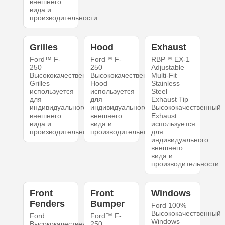
внешнего
вида и
производительности.
Grilles
Hood
Exhaust
Ford™ F-
Ford™ F-
RBP™ EX-1
250
250
Adjustable
Высококачественный
Высококачественный
Multi-Fit
Grilles
Hood
Stainless
используется
используется
Steel
для
для
Exhaust Tip
индивидуального
индивидуального
Высококачественный
внешнего
внешнего
Exhaust
вида и
вида и
используется
производительности.
производительности.
для
индивидуального
внешнего
вида и
производительности.
Front
Front
Windows
Fenders
Bumper
Ford 100%
Высококачественный
Ford
Ford™ F-
Windows
Высококачественный
250