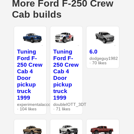
More Ford F-250 Crew
Cab builds
Tuning
Tuning
6.0
Ford F-
Ford F-
dodgeguy1982
· 70 likes
250 Crew
250 Crew
Cab 4
Cab 4
Door
Door
pickup
pickup
truck
truck
1999
1999
experimentalaccount
doubleIOTT_3DT
· 104 likes
· 71 likes