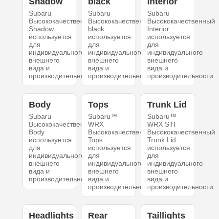
Shadow
black
Interior
Subaru
Subaru
Subaru
Высококачественный
Высококачественный
Высококачественный
Shadow
black
Interior
используется
используется
используется
для
для
для
индивидуального
индивидуального
индивидуального
внешнего
внешнего
внешнего
вида и
вида и
вида и
производительности.
производительности.
производительности.
Body
Tops
Trunk Lid
Subaru
Subaru™
Subaru™
Высококачественный
WRX
WRX STI
Body
Высококачественный
Высококачественный
используется
Tops
Trunk Lid
для
используется
используется
индивидуального
для
для
внешнего
индивидуального
индивидуального
вида и
внешнего
внешнего
производительности.
вида и
вида и
производительности.
производительности.
Headlights
Rear
Taillights