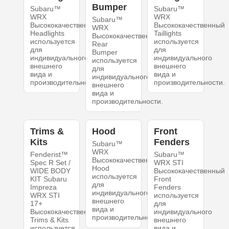
Bumper
Subaru™
Subaru™
WRX
WRX
Subaru™
Высококачественный
Высококачественный
WRX
Headlights
Taillights
Высококачественный
используется
используется
Rear
для
для
Bumper
индивидуального
индивидуального
используется
внешнего
внешнего
для
вида и
вида и
индивидуального
производительности.
производительности.
внешнего
вида и
производительности.
Trims &
Hood
Front
Kits
Fenders
Subaru™
WRX
Fenderist™
Subaru™
Высококачественный
Spec R Set /
WRX STI
Hood
WIDE BODY
Высококачественный
используется
KIT Subaru
Front
для
Impreza
Fenders
индивидуального
WRX STI
используется
внешнего
17+
для
вида и
Высококачественный
индивидуального
производительности.
Trims & Kits
внешнего
используется
вида и