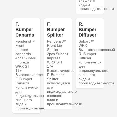
внешнего
вида и
производительности.
F.
F.
R.
Bumper
Bumper
Bumper
Canards
Splitter
Diffuser
Fenderist™
Fenderist™
Subaru™
Front
Front Lip
WRX
bumper
Spoiler -
Высококачественный
cannards -
2pcs Subaru
R. Bumper
4pcs Subaru
Impreza
Diffuser
Impreza
WRX STI
используется
WRX STI
17+
для
17+
Высококачественный
индивидуального
Высококачественный
F. Bumper
внешнего
F. Bumper
Splitter
вида и
Canards
используется
производительности.
используется
для
для
индивидуального
индивидуального
внешнего
внешнего
вида и
вида и
производительности.
производительности.