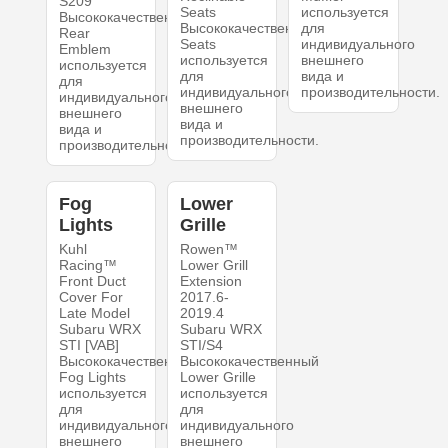
S209
Seats
используется
Высококачественный
Высококачественный
для
Rear
Seats
индивидуального
Emblem
используется
внешнего
используется
для
вида и
для
индивидуального
производительности.
индивидуального
внешнего
внешнего
вида и
вида и
производительности.
производительности.
Fog
Lower
Lights
Grille
Kuhl
Rowen™
Racing™
Lower Grill
Front Duct
Extension
Cover For
2017.6-
Late Model
2019.4
Subaru WRX
Subaru WRX
STI [VAB]
STI/S4
Высококачественный
Высококачественный
Fog Lights
Lower Grille
используется
используется
для
для
индивидуального
индивидуального
внешнего
внешнего