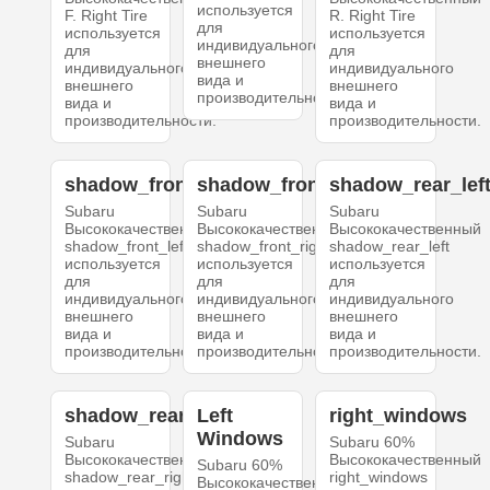
используется
F. Right Tire
R. Right Tire
для
используется
используется
индивидуального
для
для
внешнего
индивидуального
индивидуального
вида и
внешнего
внешнего
производительности.
вида и
вида и
производительности.
производительности.
shadow_front_left
shadow_front_right
shadow_rear_lef
Subaru
Subaru
Subaru
Высококачественный
Высококачественный
Высококачественный
shadow_front_left
shadow_front_right
shadow_rear_left
используется
используется
используется
для
для
для
индивидуального
индивидуального
индивидуального
внешнего
внешнего
внешнего
вида и
вида и
вида и
производительности.
производительности.
производительности.
shadow_rear_right
Left
right_windows
Windows
Subaru
Subaru 60%
Высококачественный
Высококачественный
Subaru 60%
shadow_rear_right
right_windows
Высококачественный