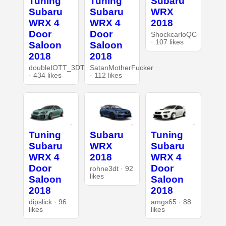
Tuning
Tuning
Subaru
Subaru
Subaru
WRX
WRX 4
WRX 4
2018
Door
Door
ShockcarloQC
· 107 likes
Saloon
Saloon
2018
2018
doubleIOTT_3DT
SatanMotherFucker
· 434 likes
· 112 likes
Tuning
Subaru
Tuning
Subaru
WRX
Subaru
WRX 4
2018
WRX 4
Door
Door
rohne3dt · 92
likes
Saloon
Saloon
2018
2018
dipslick · 96
amgs65 · 88
likes
likes