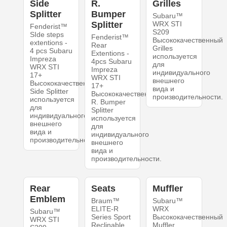
Side
R.
Grilles
Splitter
Bumper
Subaru™
Splitter
WRX STI
Fenderist™
S209
SIde steps
Fenderist™
Высококачественный
extentions -
Rear
Grilles
4 pcs Subaru
Extentions -
используется
Impreza
4pcs Subaru
для
WRX STI
Impreza
индивидуального
17+
WRX STI
внешнего
Высококачественный
17+
вида и
Side Splitter
Высококачественный
производительности.
используется
R. Bumper
для
Splitter
индивидуального
используется
внешнего
для
вида и
индивидуального
производительности.
внешнего
вида и
производительности.
Rear
Seats
Muffler
Emblem
Braum™
Subaru™
ELITE-R
WRX
Subaru™
Series Sport
Высококачественный
WRX STI
Reclinable
Muffler