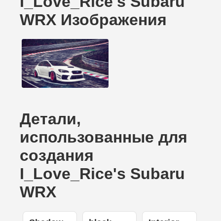
I_Love_Rice's Subaru
WRX Изображения
Детали,
использованные для
создания
I_Love_Rice's Subaru
WRX