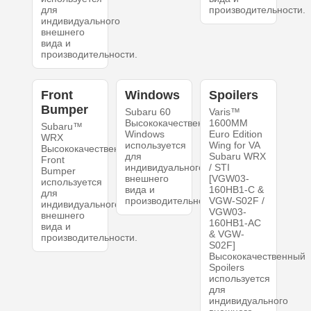
для
производительности.
индивидуального
внешнего
вида и
производительности.
Front
Windows
Spoilers
Bumper
Subaru 60
Varis™
Высококачественный
1600MM
Subaru™
Windows
Euro Edition
WRX
используется
Wing for VA
Высококачественный
для
Subaru WRX
Front
индивидуального
/ STI
Bumper
внешнего
[VGW03-
используется
вида и
160HB1-C &
для
производительности.
VGW-S02F /
индивидуального
VGW03-
внешнего
160HB1-AC
вида и
& VGW-
производительности.
S02F]
Высококачественный
Spoilers
используется
для
индивидуального