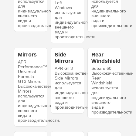
используется
используется
Left
для
для
Windows
индивидуального
индивидуального
используется
внешнего
внешнего
для
вида и
вида и
индивидуального
производительности.
производительности.
внешнего
вида и
производительности.
Mirrors
Side
Rear
Mirrors
Windshield
APR
Performance™
APR GT3
Subaru 60
Universal
Высококачественный
Высококачественный
Formula
Side Mirrors
Rear
GT3 Mirrors
используется
Windshield
Высококачественный
для
используется
Mirrors
индивидуального
для
используется
внешнего
индивидуального
для
вида и
внешнего
индивидуального
производительности.
вида и
внешнего
производительности.
вида и
производительности.