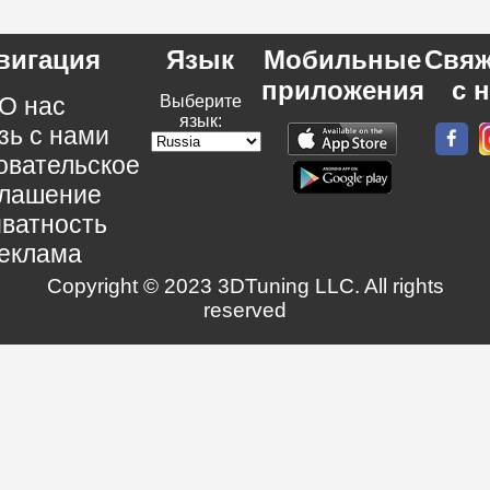
вигация
Язык
Мобильные
Свяж
приложения
с 
О нас
Выберите
язык:
зь с нами
овательское
глашение
ватность
еклама
Copyright © 2023 3DTuning LLC. All rights
reserved