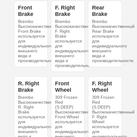
Front
F. Right
Rear
Brake
Brake
Brake
Brembo
Brembo
Brembo
Высококачественный
Высококачественный
Высококачественный
Front Brake
F. Right
Rear Brake
используется
Brake
используется
для
используется
для
индивидуального
для
индивидуального
внешнего
индивидуального
внешнего
вида и
внешнего
вида и
производительности.
вида и
производительности.
производительности.
R. Right
Front
F. Right
Brake
Wheel
Wheel
Brembo
309 Frozen
309 Frozen
Высококачественный
Red
Red
R. Right
(S.DEEP)
(S.DEEP)
Brake
Высококачественный
Высококачественный
используется
Front Wheel
F. Right
для
используется
Wheel
индивидуального
для
используется
внешнего
индивидуального
для
вида и
внешнего
индивидуального