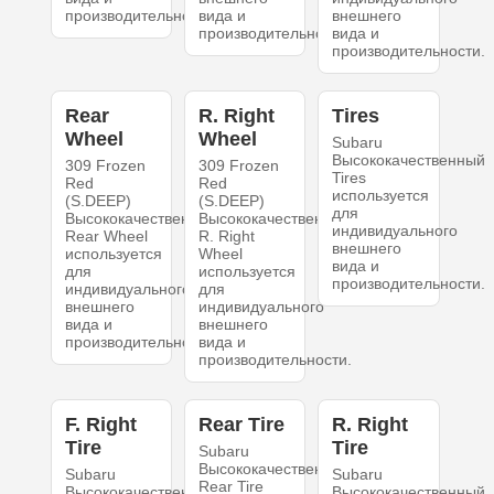
производительности.
вида и
внешнего
производительности.
вида и
производительности.
Rear
R. Right
Tires
Wheel
Wheel
Subaru
Высококачественный
309 Frozen
309 Frozen
Tires
Red
Red
используется
(S.DEEP)
(S.DEEP)
для
Высококачественный
Высококачественный
индивидуального
Rear Wheel
R. Right
внешнего
используется
Wheel
вида и
для
используется
производительности.
индивидуального
для
внешнего
индивидуального
вида и
внешнего
производительности.
вида и
производительности.
F. Right
Rear Tire
R. Right
Tire
Tire
Subaru
Высококачественный
Subaru
Subaru
Rear Tire
Высококачественный
Высококачественный