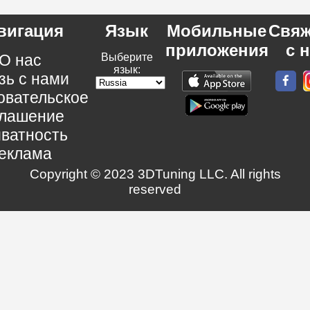
вигация
Язык
Мобильные
Свяж
приложения
с 
О нас
Выберите
язык:
зь с нами
овательское
глашение
ватность
еклама
Copyright © 2023 3DTuning LLC. All rights
reserved