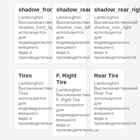
shadow_front_right
shadow_rear_left
shadow_rear_rig
Lamborghini
Lamborghini
Lamborghini
Высококачественный
Высококачественный
Высококачественный
shadow_front_right
shadow_rear_left
shadow_rear_right
используется
используется
используется
для
для
для
индивидуального
индивидуального
индивидуального
внешнего
внешнего
внешнего
вида и
вида и
вида и
производительности.
производительности.
производительности.
Tires
F. Right
Rear Tire
Tire
Lamborghini
Lamborghini
Высококачественный
Высококачественный
Lamborghini
Tires
Rear Tire
Высококачественный
используется
используется
F. Right Tire
для
для
используется
индивидуального
индивидуального
для
внешнего
внешнего
индивидуального
вида и
вида и
внешнего
производительности.
производительности.
вида и
производительности.