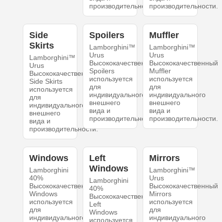
производительности.
производительности.
Side
Spoilers
Muffler
Skirts
Lamborghini™
Lamborghini™
Urus
Urus
Lamborghini™
Высококачественный
Высококачественный
Urus
Spoilers
Muffler
Высококачественный
используется
используется
Side Skirts
для
для
используется
индивидуального
индивидуального
для
внешнего
внешнего
индивидуального
вида и
вида и
внешнего
производительности.
производительности.
вида и
производительности.
Windows
Left
Mirrors
Windows
Lamborghini
Lamborghini™
40%
Urus
Lamborghini
Высококачественный
Высококачественный
40%
Windows
Mirrors
Высококачественный
используется
используется
Left
для
для
Windows
индивидуального
индивидуального
используется