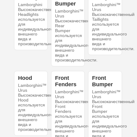
Bumper
Lamborghini
Lamborghini™
Высококачественный
Urus
Lamborghini™
Headlights
Высококачественный
Urus
используется
Taillights
Высококачественный
для
используется
Rear
индивидуального
для
Bumper
внешнего
индивидуального
используется
вида и
внешнего
для
производительности.
вида и
индивидуального
производительности.
внешнего
вида и
производительности.
Hood
Front
Front
Fenders
Bumper
Lamborghini™
Urus
Lamborghini™
Lamborghini™
Высококачественный
Urus
Urus
Hood
Высококачественный
Высококачественный
используется
Front
Front
для
Fenders
Bumper
индивидуального
используется
используется
внешнего
для
для
вида и
индивидуального
индивидуального
производительности.
внешнего
внешнего
вида и
вида и