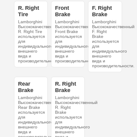
R. Right
Front
F. Right
Tire
Brake
Brake
Lamborghini
Lamborghini
Lamborghini
Высококачественный
Высококачественный
Высококачественный
R. Right Tire
Front Brake
F. Right
используется
используется
Brake
для
для
используется
индивидуального
индивидуального
для
внешнего
внешнего
индивидуального
вида и
вида и
внешнего
производительности.
производительности.
вида и
производительности.
Rear
R. Right
Brake
Brake
Lamborghini
Lamborghini
Высококачественный
Высококачественный
Rear Brake
R. Right
используется
Brake
для
используется
индивидуального
для
внешнего
индивидуального
вида и
внешнего
производительности.
вида и