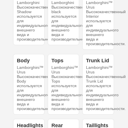
Lamborghini
Lamborghini
Lamborghini™
Высококачественный
Высококачественный
Urus
Shadow
black
Высококачественный
используется
используется
Interior
для
для
используется
индивидуального
индивидуального
для
внешнего
внешнего
индивидуального
вида и
вида и
внешнего
производительности.
производительности.
вида и
производительности.
Body
Tops
Trunk Lid
Lamborghini™
Lamborghini™
Lamborghini™
Urus
Urus
Urus
Высококачественный
Высококачественный
Высококачественный
Body
Tops
Trunk Lid
используется
используется
используется
для
для
для
индивидуального
индивидуального
индивидуального
внешнего
внешнего
внешнего
вида и
вида и
вида и
производительности.
производительности.
производительности.
Headlights
Rear
Taillights