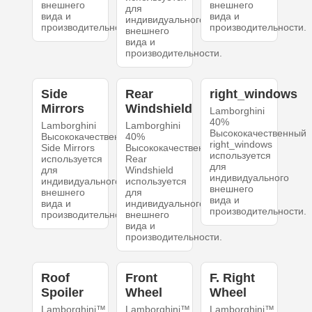
внешнего
внешнего
для
вида и
вида и
индивидуального
производительности.
производительности.
внешнего
вида и
производительности.
Side
Rear
right_windows
Mirrors
Windshield
Lamborghini
40%
Lamborghini
Lamborghini
Высококачественный
Высококачественный
40%
right_windows
Side Mirrors
Высококачественный
используется
используется
Rear
для
для
Windshield
индивидуального
индивидуального
используется
внешнего
внешнего
для
вида и
вида и
индивидуального
производительности.
производительности.
внешнего
вида и
производительности.
Roof
Front
F. Right
Spoiler
Wheel
Wheel
Lamborghini™
Lamborghini™
Lamborghini™