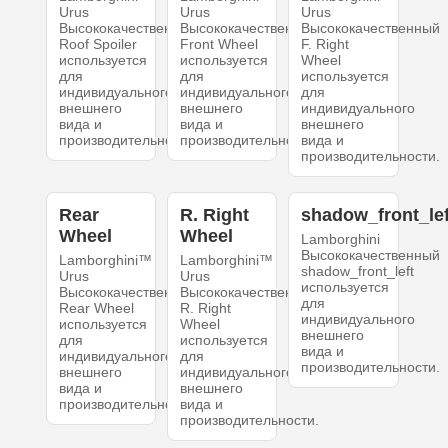
Urus
Urus
Urus
Высококачественный
Высококачественный
Высококачественный
Roof Spoiler
Front Wheel
F. Right
используется
используется
Wheel
для
для
используется
индивидуального
индивидуального
для
внешнего
внешнего
индивидуального
вида и
вида и
внешнего
производительности.
производительности.
вида и
производительности.
Rear
R. Right
shadow_front_lef
Wheel
Wheel
Lamborghini
Высококачественный
Lamborghini™
Lamborghini™
shadow_front_left
Urus
Urus
используется
Высококачественный
Высококачественный
для
Rear Wheel
R. Right
индивидуального
используется
Wheel
внешнего
для
используется
вида и
индивидуального
для
производительности.
внешнего
индивидуального
вида и
внешнего
производительности.
вида и
производительности.