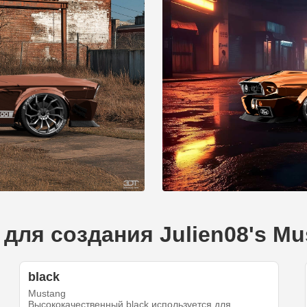
для создания Julien08's Mu
black
Mustang
Высококачественный black используется для