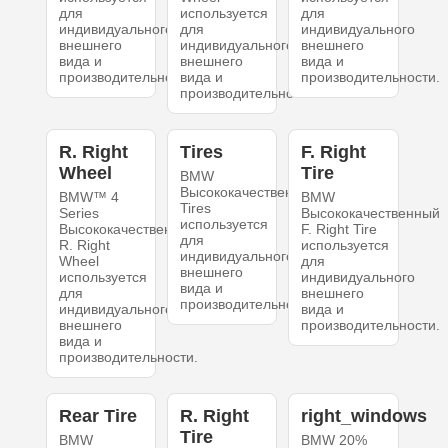
для
используется
для
индивидуального
для
индивидуального
внешнего
индивидуального
внешнего
вида и
внешнего
вида и
производительности.
вида и
производительности.
производительности.
R. Right
Tires
F. Right
Wheel
Tire
BMW
Высококачественный
BMW™ 4
BMW
Tires
Series
Высококачественный
используется
Высококачественный
F. Right Tire
для
R. Right
используется
индивидуального
Wheel
для
внешнего
используется
индивидуального
вида и
для
внешнего
производительности.
индивидуального
вида и
внешнего
производительности.
вида и
производительности.
Rear Tire
R. Right
right_windows
Tire
BMW
BMW 20%