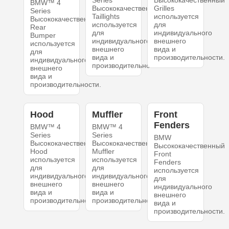
Series
Высококачественный
BMW™ 4
Высококачественный
Grilles
Series
Taillights
используется
Высококачественный
используется
для
Rear
для
индивидуального
Bumper
индивидуального
внешнего
используется
внешнего
вида и
для
вида и
производительности.
индивидуального
производительности.
внешнего
вида и
производительности.
Hood
Muffler
Front
Fenders
BMW™ 4
BMW™ 4
Series
Series
BMW
Высококачественный
Высококачественный
Высококачественный
Hood
Muffler
Front
используется
используется
Fenders
для
для
используется
индивидуального
индивидуального
для
внешнего
внешнего
индивидуального
вида и
вида и
внешнего
производительности.
производительности.
вида и
производительности.