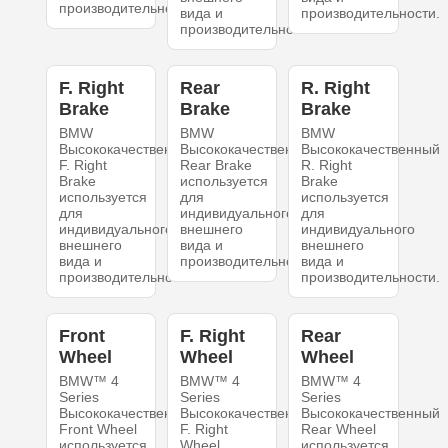
производительности.
вида и
производительности.
производительности.
F. Right
Rear
R. Right
Brake
Brake
Brake
BMW
BMW
BMW
Высококачественный
Высококачественный
Высококачественный
F. Right
Rear Brake
R. Right
Brake
используется
Brake
используется
для
используется
для
индивидуального
для
индивидуального
внешнего
индивидуального
внешнего
вида и
внешнего
вида и
производительности.
вида и
производительности.
производительности.
Front
F. Right
Rear
Wheel
Wheel
Wheel
BMW™ 4
BMW™ 4
BMW™ 4
Series
Series
Series
Высококачественный
Высококачественный
Высококачественный
Front Wheel
F. Right
Rear Wheel
используется
Wheel
используется