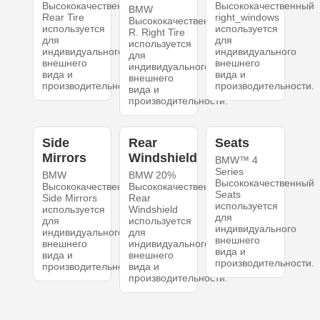
Высококачественный
Высококачественный
BMW
Rear Tire
right_windows
Высококачественный
используется
используется
R. Right Tire
для
для
используется
индивидуального
индивидуального
для
внешнего
внешнего
индивидуального
вида и
вида и
внешнего
производительности.
производительности.
вида и
производительности.
Side
Rear
Seats
Mirrors
Windshield
BMW™ 4
Series
BMW
BMW 20%
Высококачественный
Высококачественный
Высококачественный
Seats
Side Mirrors
Rear
используется
используется
Windshield
для
для
используется
индивидуального
индивидуального
для
внешнего
внешнего
индивидуального
вида и
вида и
внешнего
производительности.
производительности.
вида и
производительности.