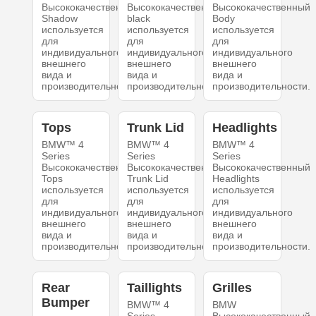
Высококачественный
Высококачественный
Высококачественный
Shadow
black
Body
используется
используется
используется
для
для
для
индивидуального
индивидуального
индивидуального
внешнего
внешнего
внешнего
вида и
вида и
вида и
производительности.
производительности.
производительности.
Tops
Trunk Lid
Headlights
BMW™ 4
BMW™ 4
BMW™ 4
Series
Series
Series
Высококачественный
Высококачественный
Высококачественный
Tops
Trunk Lid
Headlights
используется
используется
используется
для
для
для
индивидуального
индивидуального
индивидуального
внешнего
внешнего
внешнего
вида и
вида и
вида и
производительности.
производительности.
производительности.
Rear
Taillights
Grilles
Bumper
BMW™ 4
BMW