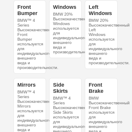
Front
Windows
Left
Bumper
Windows
BMW 20%
Высококачественный
BMW™ 4
BMW 20%
Windows
Series
Высококачественный
используется
Высококачественный
Left
для
Front
Windows
индивидуального
Bumper
используется
внешнего
используется
для
вида и
для
индивидуального
производительности.
индивидуального
внешнего
внешнего
вида и
вида и
производительности.
производительности.
Mirrors
Side
Front
Skirts
Brake
BMW™ 4
Series
BMW™ 4
BMW
Высококачественный
Series
Высококачественный
Mirrors
Высококачественный
Front Brake
используется
Side Skirts
используется
для
используется
для
индивидуального
для
индивидуального
внешнего
индивидуального
внешнего
вида и
внешнего
вида и