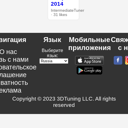
2014
IntermediateTuner
· 31 likes
вигация
Язык
Мобильные
Свяж
приложения
с 
О нас
Выберите
язык:
зь с нами
овательское
глашение
ватность
еклама
Copyright © 2023 3DTuning LLC. All rights
reserved