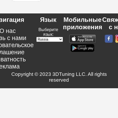
вигация
Язык
Мобильные
Свяж
приложения
с 
О нас
Выберите
язык:
зь с нами
овательское
глашение
ватность
еклама
Copyright © 2023 3DTuning LLC. All rights
reserved