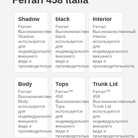
Ferrari 458 Italia
Shadow
black
Interior
Ferrari
Ferrari
Ferrari
Высококачественный
Высококачественный
Высококачественный
Shadow
black
Interior
используется
используется
используется
для
для
для
индивидуального
индивидуального
индивидуального
внешнего
внешнего
внешнего
вида и
вида и
вида и
производительности.
производительности.
производительности.
Body
Tops
Trunk Lid
Ferrari
Ferrari™
Ferrari™
Высококачественный
458
458
Body
Высококачественный
Высококачественный
используется
Tops
Trunk Lid
для
используется
используется
индивидуального
для
для
внешнего
индивидуального
индивидуального
вида и
внешнего
внешнего
производительности.
вида и
вида и
производительности.
производительности.