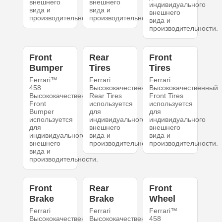
внешнего
внешнего
индивидуального
вида и
вида и
внешнего
производительности.
производительности.
вида и
производительности.
Front
Rear
Front
Bumper
Tires
Tires
Ferrari™
Ferrari
Ferrari
458
Высококачественный
Высококачественный
Высококачественный
Rear Tires
Front Tires
Front
используется
используется
Bumper
для
для
используется
индивидуального
индивидуального
для
внешнего
внешнего
индивидуального
вида и
вида и
внешнего
производительности.
производительности.
вида и
производительности.
Front
Rear
Front
Brake
Brake
Wheel
Ferrari
Ferrari
Ferrari™
Высококачественный
Высококачественный
458