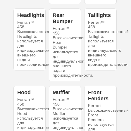
Headlights
Rear
Taillights
Bumper
Ferrari™
Ferrari™
458
458
Ferrari™
Высококачественный
Высококачественный
458
Headlights
Taillights
Высококачественный
используется
используется
Rear
для
для
Bumper
индивидуального
индивидуального
используется
внешнего
внешнего
для
вида и
вида и
индивидуального
производительности.
производительности.
внешнего
вида и
производительности.
Hood
Muffler
Front
Fenders
Ferrari™
Ferrari™
458
458
Ferrari
Высококачественный
Высококачественный
Высококачественный
Hood
Muffler
Front
используется
используется
Fenders
для
для
используется
индивидуального
индивидуального
для