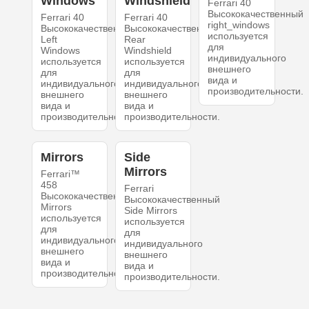
Windows
Windshield
Ferrari 40
Высококачественный
Ferrari 40
Ferrari 40
right_windows
Высококачественный
Высококачественный
используется
Left
Rear
для
Windows
Windshield
индивидуального
используется
используется
внешнего
для
для
вида и
индивидуального
индивидуального
производительности.
внешнего
внешнего
вида и
вида и
производительности.
производительности.
Mirrors
Side
Mirrors
Ferrari™
458
Ferrari
Высококачественный
Высококачественный
Mirrors
Side Mirrors
используется
используется
для
для
индивидуального
индивидуального
внешнего
внешнего
вида и
вида и
производительности.
производительности.