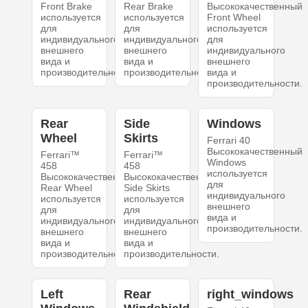
Front Brake
Rear Brake
Высококачественный
используется
используется
Front Wheel
для
для
используется
индивидуального
индивидуального
для
внешнего
внешнего
индивидуального
вида и
вида и
внешнего
производительности.
производительности.
вида и
производительности.
Rear
Side
Windows
Wheel
Skirts
Ferrari 40
Высококачественный
Ferrari™
Ferrari™
Windows
458
458
используется
Высококачественный
Высококачественный
для
Rear Wheel
Side Skirts
индивидуального
используется
используется
внешнего
для
для
вида и
индивидуального
индивидуального
производительности.
внешнего
внешнего
вида и
вида и
производительности.
производительности.
Left
Rear
right_windows