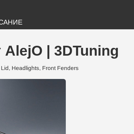
САНИЕ
AlejO | 3DTuning
id, Headlights, Front Fenders