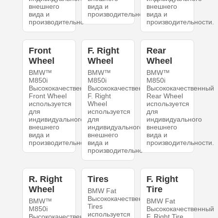
внешнего
вида и
внешнего
вида и
производительности.
вида и
производительности.
производительности.
Front
F. Right
Rear
Wheel
Wheel
Wheel
BMW™
BMW™
BMW™
M850i
M850i
M850i
Высококачественный
Высококачественный
Высококачественный
Front Wheel
F. Right
Rear Wheel
используется
Wheel
используется
для
используется
для
индивидуального
для
индивидуального
внешнего
индивидуального
внешнего
вида и
внешнего
вида и
производительности.
вида и
производительности.
производительности.
R. Right
Tires
F. Right
Wheel
Tire
BMW Fat
Высококачественный
BMW™
BMW Fat
Tires
M850i
Высококачественный
используется
Высококачественный
F. Right Tire