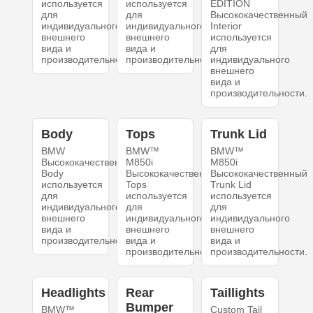
используется
используется
EDITION
для
для
Высококачественный
индивидуального
индивидуального
Interior
внешнего
внешнего
используется
вида и
вида и
для
производительности.
производительности.
индивидуального
внешнего
вида и
производительности.
Body
Tops
Trunk Lid
BMW
BMW™
BMW™
Высококачественный
M850i
M850i
Body
Высококачественный
Высококачественный
используется
Tops
Trunk Lid
для
используется
используется
индивидуального
для
для
внешнего
индивидуального
индивидуального
вида и
внешнего
внешнего
производительности.
вида и
вида и
производительности.
производительности.
Headlights
Rear
Taillights
Bumper
BMW™
Custom Tail