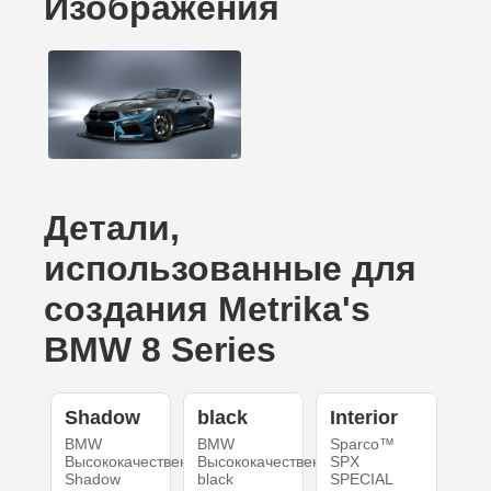
Изображения
Детали,
использованные для
создания Metrika's
BMW 8 Series
Shadow
black
Interior
BMW
BMW
Sparco™
Высококачественный
Высококачественный
SPX
Shadow
black
SPECIAL