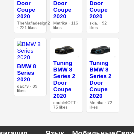
Door
Door
Door
Coupe
Coupe
Coupe
2020
2020
2020
TheMafiadesign2
Metrika · 116
skia. · 92
· 221 likes
likes
likes
Tuning
Tuning
BMW 8
BMW 8
BMW 8
Series
Series 2
Series 2
2020
Door
Door
dax79 · 89
Coupe
Coupe
likes
2020
2020
doubleIOTT ·
Metrika · 72
75 likes
likes
вигация
Язык
Мобильные
Свяж