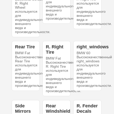
для
R. Right
используется
индивидуального
Wheel
для
внешнего
используется
индивидуального
вида и
для
внешнего
производительности.
индивидуального
вида и
внешнего
производительности.
вида и
производительности.
Rear Tire
R. Right
right_windows
Tire
BMW Fat
BMW 60
Высококачественный
Высококачественный
BMW Fat
Rear Tire
right_windows
Высококачественный
используется
используется
R. Right Tire
для
для
используется
индивидуального
индивидуального
для
внешнего
внешнего
индивидуального
вида и
вида и
внешнего
производительности.
производительности.
вида и
производительности.
Side
Rear
R. Fender
Mirrors
Windshield
Decals