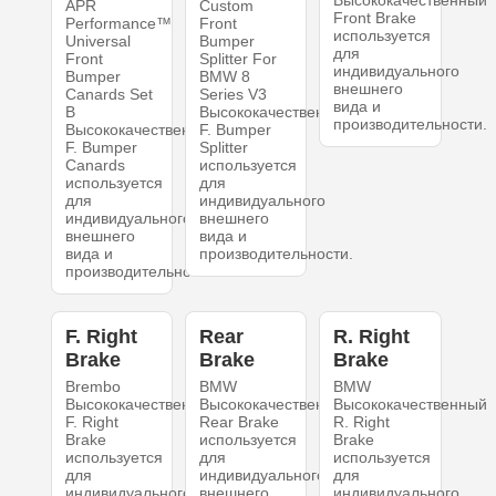
Высококачественный
APR
Custom
Front Brake
Performance™
Front
используется
Universal
Bumper
для
Front
Splitter For
индивидуального
Bumper
BMW 8
внешнего
Canards Set
Series V3
вида и
B
Высококачественный
производительности.
Высококачественный
F. Bumper
F. Bumper
Splitter
Canards
используется
используется
для
для
индивидуального
индивидуального
внешнего
внешнего
вида и
вида и
производительности.
производительности.
F. Right
Rear
R. Right
Brake
Brake
Brake
Brembo
BMW
BMW
Высококачественный
Высококачественный
Высококачественный
F. Right
Rear Brake
R. Right
Brake
используется
Brake
используется
для
используется
для
индивидуального
для
индивидуального
внешнего
индивидуального