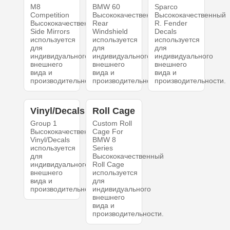
M8
BMW 60
Sparco
Competition
Высококачественный
Высококачественный
Высококачественный
Rear
R. Fender
Side Mirrors
Windshield
Decals
используется
используется
используется
для
для
для
индивидуального
индивидуального
индивидуального
внешнего
внешнего
внешнего
вида и
вида и
вида и
производительности.
производительности.
производительности.
Vinyl/Decals
Roll Cage
Group 1
Custom Roll
Высококачественный
Cage For
Vinyl/Decals
BMW 8
используется
Series
для
Высококачественный
индивидуального
Roll Cage
внешнего
используется
вида и
для
производительности.
индивидуального
внешнего
вида и
производительности.