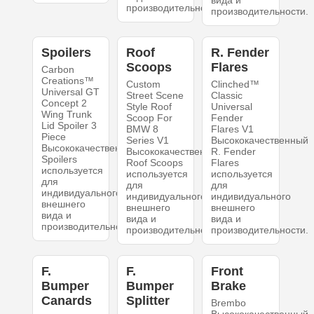
вида и
производительности.
производительности.
Spoilers
Roof
R. Fender
Scoops
Flares
Carbon
Creations™
Custom
Clinched™
Universal GT
Street Scene
Classic
Concept 2
Style Roof
Universal
Wing Trunk
Scoop For
Fender
Lid Spoiler 3
BMW 8
Flares V1
Piece
Series V1
Высококачественный
Высококачественный
Высококачественный
R. Fender
Spoilers
Roof Scoops
Flares
используется
используется
используется
для
для
для
индивидуального
индивидуального
индивидуального
внешнего
внешнего
внешнего
вида и
вида и
вида и
производительности.
производительности.
производительности.
F.
F.
Front
Bumper
Bumper
Brake
Canards
Splitter
Brembo