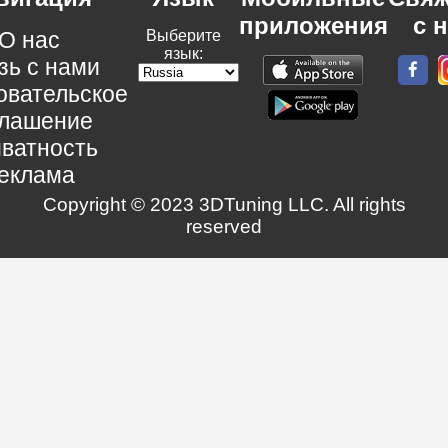
приложения
с 
О нас
Выберите
язык:
зь с нами
овательское
глашение
ватность
еклама
Copyright © 2023 3DTuning LLC. All rights
reserved