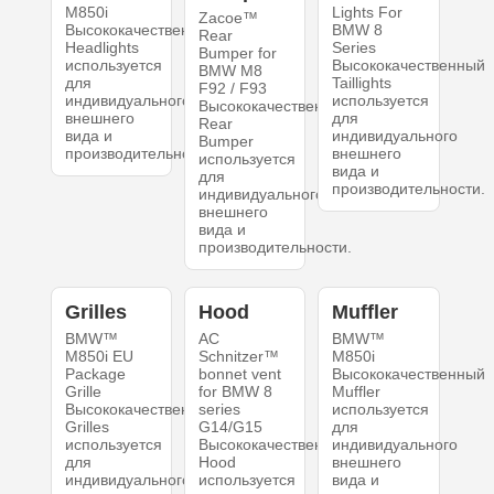
M850i
Lights For
Zacoe™
Высококачественный
BMW 8
Rear
Headlights
Series
Bumper for
используется
Высококачественный
BMW M8
для
Taillights
F92 / F93
индивидуального
используется
Высококачественный
внешнего
для
Rear
вида и
индивидуального
Bumper
производительности.
внешнего
используется
вида и
для
производительности.
индивидуального
внешнего
вида и
производительности.
Grilles
Hood
Muffler
BMW™
AC
BMW™
M850i EU
Schnitzer™
M850i
Package
bonnet vent
Высококачественный
Grille
for BMW 8
Muffler
Высококачественный
series
используется
Grilles
G14/G15
для
используется
Высококачественный
индивидуального
для
Hood
внешнего
индивидуального
используется
вида и