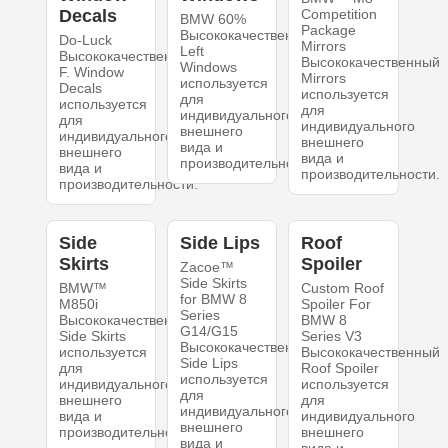
Decals
Competition
BMW 60%
Package
Высококачественный
Do-Luck
Mirrors
Left
Высококачественный
Высококачественный
Windows
F. Window
Mirrors
используется
Decals
используется
для
используется
для
индивидуального
для
индивидуального
внешнего
индивидуального
внешнего
вида и
внешнего
вида и
производительности.
вида и
производительности.
производительности.
Side
Side Lips
Roof
Skirts
Spoiler
Zacoe™
Side Skirts
BMW™
Custom Roof
for BMW 8
M850i
Spoiler For
Series
Высококачественный
BMW 8
G14/G15
Side Skirts
Series V3
Высококачественный
используется
Высококачественный
Side Lips
для
Roof Spoiler
используется
индивидуального
используется
для
внешнего
для
индивидуального
вида и
индивидуального
внешнего
производительности.
внешнего
вида и