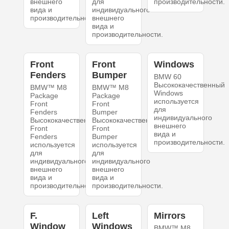
внешнего
для
производительности.
вида и
индивидуального
производительности.
внешнего
вида и
производительности.
Front
Front
Windows
Fenders
Bumper
BMW 60
Высококачественный
BMW™ M8
BMW™ M8
Windows
Package
Package
используется
Front
Front
для
Fenders
Bumper
индивидуального
Высококачественный
Высококачественный
внешнего
Front
Front
вида и
Fenders
Bumper
производительности.
используется
используется
для
для
индивидуального
индивидуального
внешнего
внешнего
вида и
вида и
производительности.
производительности.
F.
Left
Mirrors
Window
Windows
BMW™ M8