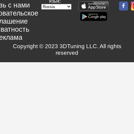
язык:
зь с нами
овательское
глашение
ватность
еклама
Copyright © 2023 3DTuning LLC. All rights
reserved