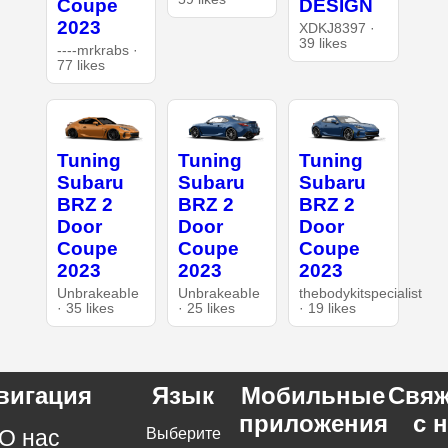
Coupe
DESIGN
2023
XDKJ8397 ·
39 likes
----mrkrabs ·
77 likes
Tuning
Tuning
Tuning
Subaru
Subaru
Subaru
BRZ 2
BRZ 2
BRZ 2
Door
Door
Door
Coupe
Coupe
Coupe
2023
2023
2023
UnbrakeabIe
UnbrakeabIe
thebodykitspecialist
· 35 likes
· 25 likes
· 19 likes
вигация
Язык
Мобильные
Свяж
приложения
с 
О нас
Выберите