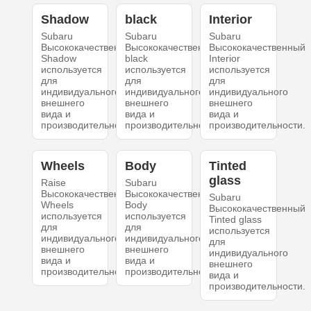
Shadow
black
Interior
Subaru
Subaru
Subaru
Высококачественный
Высококачественный
Высококачественный
Shadow
black
Interior
используется
используется
используется
для
для
для
индивидуального
индивидуального
индивидуального
внешнего
внешнего
внешнего
вида и
вида и
вида и
производительности.
производительности.
производительности.
Wheels
Body
Tinted
glass
Raise
Subaru
Высококачественный
Высококачественный
Subaru
Wheels
Body
Высококачественный
используется
используется
Tinted glass
для
для
используется
индивидуального
индивидуального
для
внешнего
внешнего
индивидуального
вида и
вида и
внешнего
производительности.
производительности.
вида и
производительности.