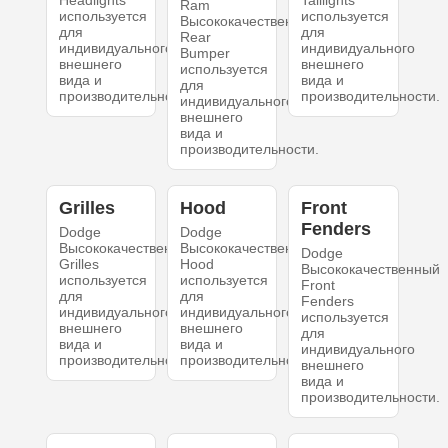
Headlights
Taillights
Ram
используется
используется
Высококачественный
для
для
Rear
индивидуального
индивидуального
Bumper
внешнего
внешнего
используется
вида и
вида и
для
производительности.
производительности.
индивидуального
внешнего
вида и
производительности.
Grilles
Hood
Front
Fenders
Dodge
Dodge
Высококачественный
Высококачественный
Dodge
Grilles
Hood
Высококачественный
используется
используется
Front
для
для
Fenders
индивидуального
индивидуального
используется
внешнего
внешнего
для
вида и
вида и
индивидуального
производительности.
производительности.
внешнего
вида и
производительности.