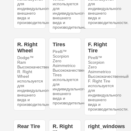
для
используется
для
индивидуального
для
индивидуального
внешнего
индивидуального
внешнего
вида и
внешнего
вида и
производительности.
вида и
производительности.
производительности.
R. Right
Tires
F. Right
Wheel
Tire
Pirelli™
Scorpion
Dodge™
Pirelli™
Zero
Ram
Scorpion
Asimmetrico
Высококачественный
Zero
Высококачественный
R. Right
Asimmetrico
Tires
Wheel
Высококачественный
используется
используется
F. Right Tire
для
для
используется
индивидуального
индивидуального
для
внешнего
внешнего
индивидуального
вида и
вида и
внешнего
производительности.
производительности.
вида и
производительности.
Rear Tire
R. Right
right_windows