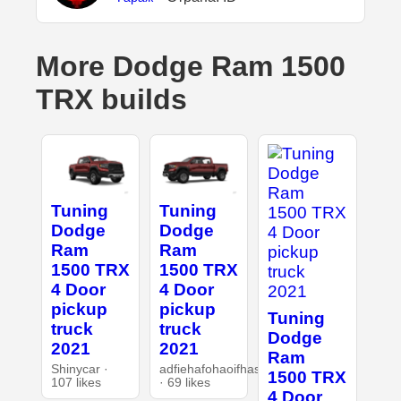
More Dodge Ram 1500
TRX builds
Tuning
Tuning
Dodge
Dodge
Ram
Ram
1500 TRX
1500 TRX
4 Door
4 Door
pickup
pickup
Tuning
truck
truck
Dodge
2021
2021
Ram
Shinycar ·
adfiehafohaoifhasd
1500 TRX
107 likes
· 69 likes
4 Door