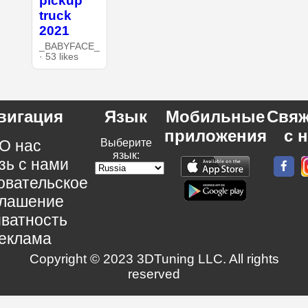
pickup
truck
2021
_BABYFACE_
· 53 likes
вигация
Язык
Мобильные
Свяж
приложения
с 
О нас
Выберите
язык:
зь с нами
овательское
глашение
ватность
еклама
Copyright © 2023 3DTuning LLC. All rights
reserved