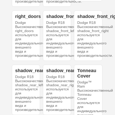
производительности.
производительности.
right_doors
shadow_front_left
shadow_front_ri
Dodge
Dodge R18
Dodge R18
Высококачественный
Высококачественный
Высококачественный
right_doors
shadow_front_left
shadow_front_right
используется
используется
используется
для
для
для
индивидуального
индивидуального
индивидуального
внешнего
внешнего
внешнего
вида и
вида и
вида и
производительности.
производительности.
производительности.
shadow_rear_left
shadow_rear_right
Tonneau
Cover
Dodge R18
Dodge R18
Высококачественный
Высококачественный
Dodge™
shadow_rear_left
shadow_rear_right
Ram
используется
используется
Высококачественный
для
для
Tonneau
индивидуального
индивидуального
Cover
внешнего
внешнего
используется
вида и
вида и
для
производительности.
производительности.
индивидуального