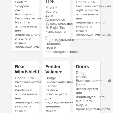
Tire
Pirelli™
Dodge 20%
Scorpion
Высококачественный
Pirelli™
Zero
right_windows
Scorpion
Asimmetrico
используется
Zero
Высококачественный
для
Asimmetrico
Rear Tire
индивидуального
Высококачественный
используется
внешнего
R. Right Tire
для
вида и
используется
индивидуального
производительности.
для
внешнего
индивидуального
вида и
внешнего
производительности.
вида и
производительности.
Rear
Fender
Doors
Windshield
Valance
Dodge -
closed
Dodge 20%
Dodge
Высококачественный
Высококачественный
Высококачественный
Doors
Rear
Fender
используется
Windshield
Valance
для
используется
используется
индивидуального
для
для
внешнего
индивидуального
индивидуального
вида и
внешнего
внешнего
производительности.
вида и
вида и