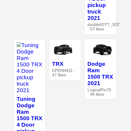
pickup
truck
2021
doubleIOTT_3DT
· 57 likes
TRX
Dodge
Ram
CPENN911 ·
47 likes
1500 TRX
2021
LogicalPin75
· 46 likes
Tuning
Dodge
Ram
1500 TRX
4 Door