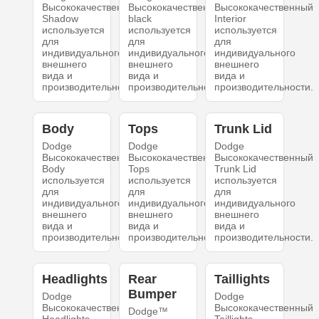
Высококачественный
Высококачественный
Высококачественный
Shadow
black
Interior
используется
используется
используется
для
для
для
индивидуального
индивидуального
индивидуального
внешнего
внешнего
внешнего
вида и
вида и
вида и
производительности.
производительности.
производительности.
Body
Tops
Trunk Lid
Dodge
Dodge
Dodge
Высококачественный
Высококачественный
Высококачественный
Body
Tops
Trunk Lid
используется
используется
используется
для
для
для
индивидуального
индивидуального
индивидуального
внешнего
внешнего
внешнего
вида и
вида и
вида и
производительности.
производительности.
производительности.
Headlights
Rear
Taillights
Bumper
Dodge
Dodge
Высококачественный
Высококачественный
Dodge™