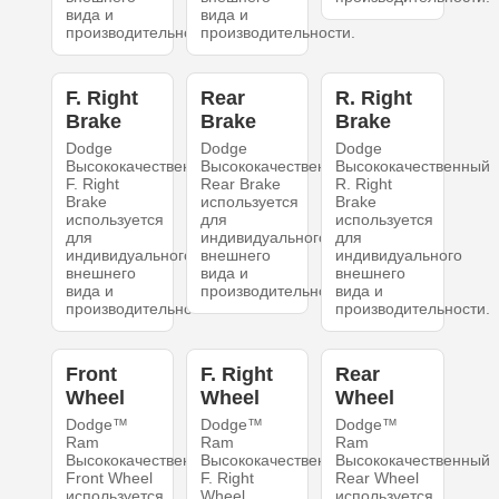
вида и
вида и
производительности.
производительности.
F. Right
Rear
R. Right
Brake
Brake
Brake
Dodge
Dodge
Dodge
Высококачественный
Высококачественный
Высококачественный
F. Right
Rear Brake
R. Right
Brake
используется
Brake
используется
для
используется
для
индивидуального
для
индивидуального
внешнего
индивидуального
внешнего
вида и
внешнего
вида и
производительности.
вида и
производительности.
производительности.
Front
F. Right
Rear
Wheel
Wheel
Wheel
Dodge™
Dodge™
Dodge™
Ram
Ram
Ram
Высококачественный
Высококачественный
Высококачественный
Front Wheel
F. Right
Rear Wheel
используется
Wheel
используется