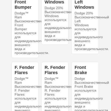
Front
Windows
Left
Bumper
Windows
Dodge 20%
Высококачественный
Dodge™
Dodge 20%
Windows
Ram
Высококачественный
используется
Высококачественный
Left
для
Front
Windows
индивидуального
Bumper
используется
внешнего
используется
для
вида и
для
индивидуального
производительности.
индивидуального
внешнего
внешнего
вида и
вида и
производительности.
производительности.
F. Fender
R. Fender
Front
Flares
Flares
Brake
Dodge™
Dodge™
Dodge
Ram
Ram
Высококачественный
Высококачественный
Высококачественный
Front Brake
F. Fender
R. Fender
используется
Flares
Flares
для
используется
используется
индивидуального
для
для
внешнего
индивидуального
индивидуального
вида и
внешнего
внешнего
производительности.