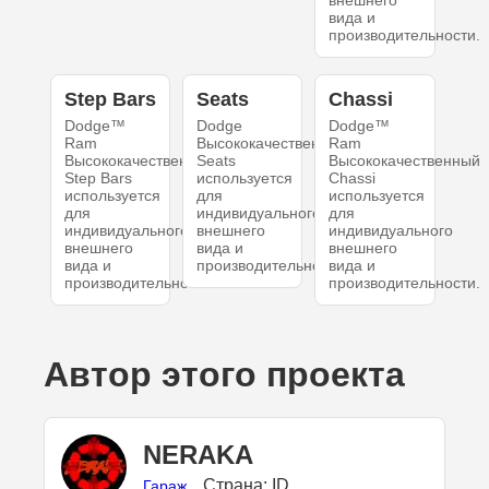
внешнего
вида и
производительности.
Step Bars
Seats
Chassi
Dodge™
Dodge
Dodge™
Ram
Высококачественный
Ram
Высококачественный
Seats
Высококачественный
Step Bars
используется
Chassi
используется
для
используется
для
индивидуального
для
индивидуального
внешнего
индивидуального
внешнего
вида и
внешнего
вида и
производительности.
вида и
производительности.
производительности.
Автор этого проекта
NERAKA
Страна: ID
Гараж