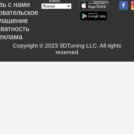
язык:
зь с нами
овательское
глашение
ватность
еклама
Copyright © 2023 3DTuning LLC. All rights
reserved