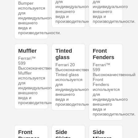
для
для
Bumper
индивидуального
индивидуального
используется
внешнего
внешнего
для
вида и
вида и
индивидуального
производительности.
производительности.
внешнего
вида и
производительности.
Muffler
Tinted
Front
glass
Fenders
Ferrari™
599
Ferrari 20
Ferrari™
Высококачественный
Высококачественный
599
Muffler
Tinted glass
Высококачественный
используется
используется
Front
для
для
Fenders
индивидуального
индивидуального
используется
внешнего
внешнего
для
вида и
вида и
индивидуального
производительности.
производительности.
внешнего
вида и
производительности.
Front
Side
Side