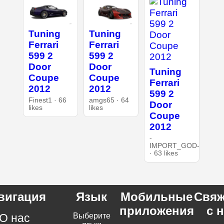
Tuning
Tuning
Ferrari
Ferrari
599 2
599 2
Door
Door
Tuning
Coupe
Coupe
Ferrari
2012
2012
599 2
Finest1 · 66
amgs65 · 64
Door
likes
likes
Coupe
2012
-
IMPORT_GOD-
· 63 likes
вигация
Язык
Мобильные
Свяж
приложения
с 
О нас
Выберите