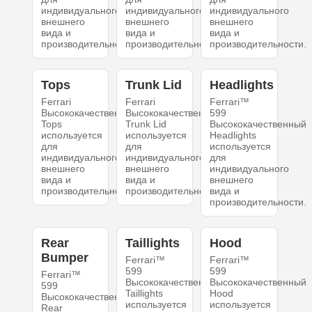
индивидуального
индивидуального
индивидуального
внешнего
внешнего
внешнего
вида и
вида и
вида и
производительности.
производительности.
производительности.
Tops
Trunk Lid
Headlights
Ferrari
Ferrari
Ferrari™
Высококачественный
Высококачественный
599
Tops
Trunk Lid
Высококачественный
используется
используется
Headlights
для
для
используется
индивидуального
индивидуального
для
внешнего
внешнего
индивидуального
вида и
вида и
внешнего
производительности.
производительности.
вида и
производительности.
Rear
Taillights
Hood
Bumper
Ferrari™
Ferrari™
599
599
Ferrari™
Высококачественный
Высококачественный
599
Taillights
Hood
Высококачественный
используется
используется
Rear