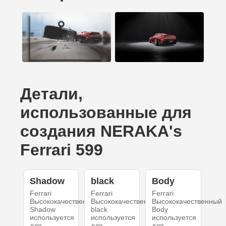
Детали,
использованные для
создания NERAKA's
Ferrari 599
Shadow
black
Body
Ferrari
Ferrari
Ferrari
Высококачественный
Высококачественный
Высококачественный
Shadow
black
Body
используется
используется
используется
для
для
для