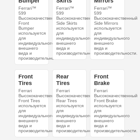
Bumper
Skirts
Mirrors
Ferrari™
Ferrari™
Ferrari™
599
599
599
Высококачественный
Высококачественный
Высококачественный
Front
Side Skirts
Side Mirrors
Bumper
используется
используется
используется
для
для
для
индивидуального
индивидуального
индивидуального
внешнего
внешнего
внешнего
вида и
вида и
вида и
производительности.
производительности.
производительности.
Front
Rear
Front
Tires
Tires
Brake
Ferrari
Ferrari
Ferrari
Высококачественный
Высококачественный
Высококачественный
Front Tires
Rear Tires
Front Brake
используется
используется
используется
для
для
для
индивидуального
индивидуального
индивидуального
внешнего
внешнего
внешнего
вида и
вида и
вида и
производительности.
производительности.
производительности.