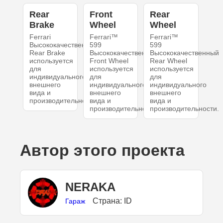
Rear
Front
Rear
Brake
Wheel
Wheel
Ferrari
Ferrari™
Ferrari™
Высококачественный
599
599
Rear Brake
Высококачественный
Высококачественный
используется
Front Wheel
Rear Wheel
для
используется
используется
индивидуального
для
для
внешнего
индивидуального
индивидуального
вида и
внешнего
внешнего
производительности.
вида и
вида и
производительности.
производительности.
Автор этого проекта
NERAKA
Страна: ID
Гараж