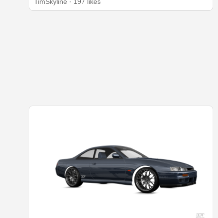
TimSkyline · 197 likes