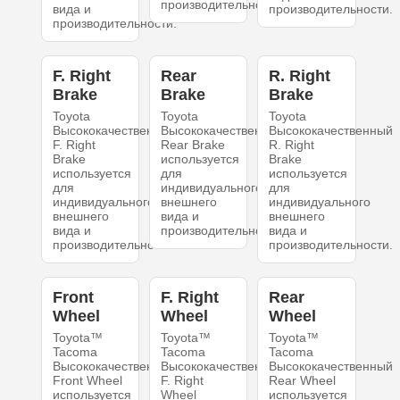
производительности.
вида и
производительности.
производительности.
F. Right
Rear
R. Right
Brake
Brake
Brake
Toyota
Toyota
Toyota
Высококачественный
Высококачественный
Высококачественный
F. Right
Rear Brake
R. Right
Brake
используется
Brake
используется
для
используется
для
индивидуального
для
индивидуального
внешнего
индивидуального
внешнего
вида и
внешнего
вида и
производительности.
вида и
производительности.
производительности.
Front
F. Right
Rear
Wheel
Wheel
Wheel
Toyota™
Toyota™
Toyota™
Tacoma
Tacoma
Tacoma
Высококачественный
Высококачественный
Высококачественный
Front Wheel
F. Right
Rear Wheel
используется
Wheel
используется