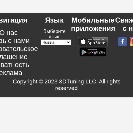
вигация
Язык
Мобильные
Свяж
приложения
с 
О нас
Выберите
язык:
зь с нами
овательское
глашение
ватность
еклама
Copyright © 2023 3DTuning LLC. All rights
reserved