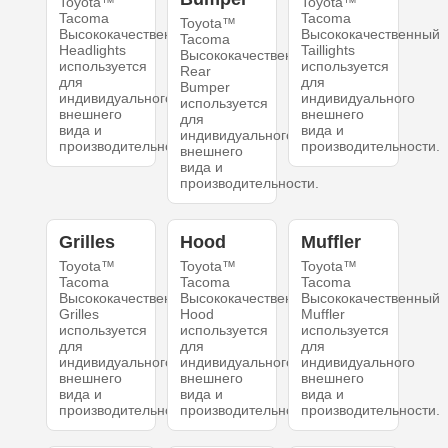
Toyota™
Toyota™
Tacoma
Tacoma
Toyota™
Высококачественный
Высококачественный
Tacoma
Headlights
Taillights
Высококачественный
используется
используется
Rear
для
для
Bumper
индивидуального
индивидуального
используется
внешнего
внешнего
для
вида и
вида и
индивидуального
производительности.
производительности.
внешнего
вида и
производительности.
Grilles
Hood
Muffler
Toyota™
Toyota™
Toyota™
Tacoma
Tacoma
Tacoma
Высококачественный
Высококачественный
Высококачественный
Grilles
Hood
Muffler
используется
используется
используется
для
для
для
индивидуального
индивидуального
индивидуального
внешнего
внешнего
внешнего
вида и
вида и
вида и
производительности.
производительности.
производительности.