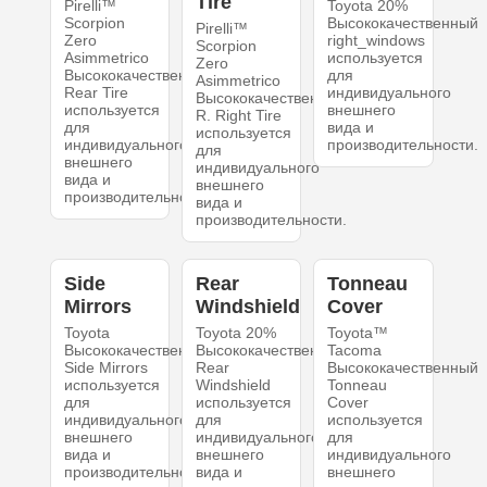
Tire
Pirelli™
Toyota 20%
Scorpion
Высококачественный
Pirelli™
Zero
right_windows
Scorpion
Asimmetrico
используется
Zero
Высококачественный
для
Asimmetrico
Rear Tire
индивидуального
Высококачественный
используется
внешнего
R. Right Tire
для
вида и
используется
индивидуального
производительности.
для
внешнего
индивидуального
вида и
внешнего
производительности.
вида и
производительности.
Side
Rear
Tonneau
Mirrors
Windshield
Cover
Toyota
Toyota 20%
Toyota™
Высококачественный
Высококачественный
Tacoma
Side Mirrors
Rear
Высококачественный
используется
Windshield
Tonneau
для
используется
Cover
индивидуального
для
используется
внешнего
индивидуального
для
вида и
внешнего
индивидуального
производительности.
вида и
внешнего