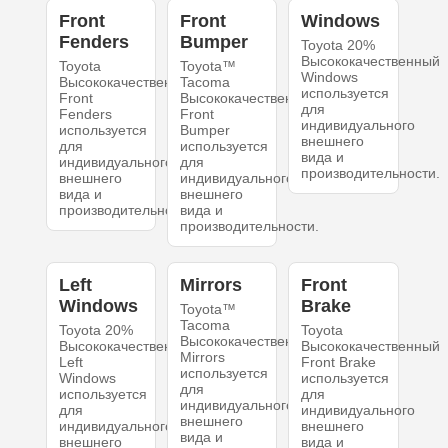
Front
Front
Windows
Fenders
Bumper
Toyota 20%
Высококачественный
Toyota
Toyota™
Windows
Высококачественный
Tacoma
используется
Front
Высококачественный
для
Fenders
Front
индивидуального
используется
Bumper
внешнего
для
используется
вида и
индивидуального
для
производительности.
внешнего
индивидуального
вида и
внешнего
производительности.
вида и
производительности.
Left
Mirrors
Front
Windows
Brake
Toyota™
Tacoma
Toyota 20%
Toyota
Высококачественный
Высококачественный
Высококачественный
Mirrors
Left
Front Brake
используется
Windows
используется
для
используется
для
индивидуального
для
индивидуального
внешнего
индивидуального
внешнего
вида и
внешнего
вида и