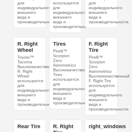
для
используется
для
индивидуального
для
индивидуального
внешнего
индивидуального
внешнего
вида и
внешнего
вида и
производительности.
вида и
производительности.
производительности.
R. Right
Tires
F. Right
Wheel
Tire
Pirelli™
Scorpion
Toyota™
Pirelli™
Zero
Tacoma
Scorpion
Asimmetrico
Высококачественный
Zero
Высококачественный
R. Right
Asimmetrico
Tires
Wheel
Высококачественный
используется
используется
F. Right Tire
для
для
используется
индивидуального
индивидуального
для
внешнего
внешнего
индивидуального
вида и
вида и
внешнего
производительности.
производительности.
вида и
производительности.
Rear Tire
R. Right
right_windows