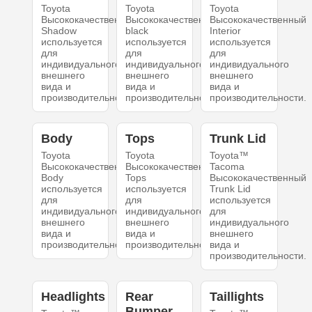
Toyota
Toyota
Toyota
Высококачественный
Высококачественный
Высококачественный
Shadow
black
Interior
используется
используется
используется
для
для
для
индивидуального
индивидуального
индивидуального
внешнего
внешнего
внешнего
вида и
вида и
вида и
производительности.
производительности.
производительности.
Body
Tops
Trunk Lid
Toyota
Toyota
Toyota™
Высококачественный
Высококачественный
Tacoma
Body
Tops
Высококачественный
используется
используется
Trunk Lid
для
для
используется
индивидуального
индивидуального
для
внешнего
внешнего
индивидуального
вида и
вида и
внешнего
производительности.
производительности.
вида и
производительности.
Headlights
Rear
Taillights
Bumper