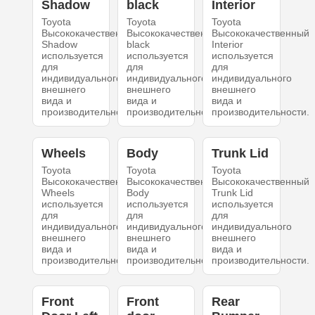
Shadow
black
Interior
Toyota
Toyota
Toyota
Высококачественный
Высококачественный
Высококачественный
Shadow
black
Interior
используется
используется
используется
для
для
для
индивидуального
индивидуального
индивидуального
внешнего
внешнего
внешнего
вида и
вида и
вида и
производительности.
производительности.
производительности.
Wheels
Body
Trunk Lid
Toyota
Toyota
Toyota
Высококачественный
Высококачественный
Высококачественный
Wheels
Body
Trunk Lid
используется
используется
используется
для
для
для
индивидуального
индивидуального
индивидуального
внешнего
внешнего
внешнего
вида и
вида и
вида и
производительности.
производительности.
производительности.
Front
Front
Rear