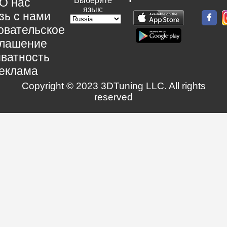
О нас
Выберите
язык:
зь с нами
овательское
глашение
ватность
еклама
Copyright © 2023 3DTuning LLC. All rights
reserved