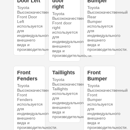
Door Left
door
Bumper
right
Toyota
Toyota
Высококачественный
Высококачественный
Toyota
Front Door
Rear
Высококачественный
Left
Bumper
Front door
используется
используется
right
для
для
используется
индивидуального
индивидуального
для
внешнего
внешнего
индивидуального
вида и
вида и
внешнего
производительности.
производительности.
вида и
производительности.
Front
Taillights
Front
Fenders
Bumper
Toyota
Высококачественный
Toyota
Toyota
Taillights
Высококачественный
Высококачественный
используется
Front
Front
для
Fenders
Bumper
индивидуального
используется
используется
внешнего
для
для
вида и
индивидуального
индивидуального
производительности.
внешнего
внешнего
вида и
вида и
производительности.
производительности.