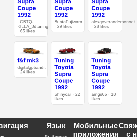
Supra
Supra
Supra
Coupe
Coupe
Coupe
1992
1992
1992
LGBTQ-
BuntaFujiwara
alexgoverandersonnet
KILLA_3dtuning
· 29 likes
· 28 likes
· 65 likes
f&f mk3
Tuning
Tuning
Toyota
Toyota
digitalgpbandit
· 24 likes
Supra
Supra
Coupe
Coupe
1992
1992
Shinycar · 22
amgs65 · 18
likes
likes
вигация
Язык
Мобильные
Свяж
приложения
с 