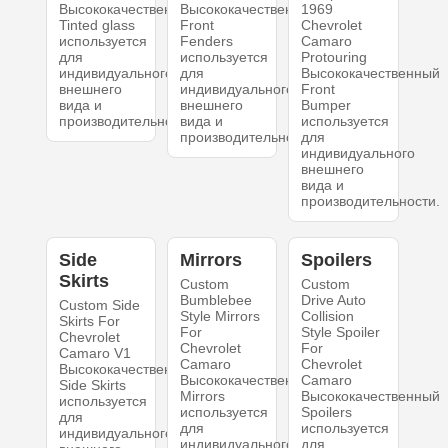
Высококачественный
Высококачественный
1969
Tinted glass
Front
Chevrolet
используется
Fenders
Camaro
для
используется
Protouring
индивидуального
для
Высококачественный
внешнего
индивидуального
Front
вида и
внешнего
Bumper
производительности.
вида и
используется
производительности.
для
индивидуального
внешнего
вида и
производительности.
Side
Mirrors
Spoilers
Skirts
Custom
Custom
Bumblebee
Drive Auto
Custom Side
Style Mirrors
Collision
Skirts For
For
Style Spoiler
Chevrolet
Chevrolet
For
Camaro V1
Camaro
Chevrolet
Высококачественный
Высококачественный
Camaro
Side Skirts
Mirrors
Высококачественный
используется
используется
Spoilers
для
для
используется
индивидуального
индивидуального
для