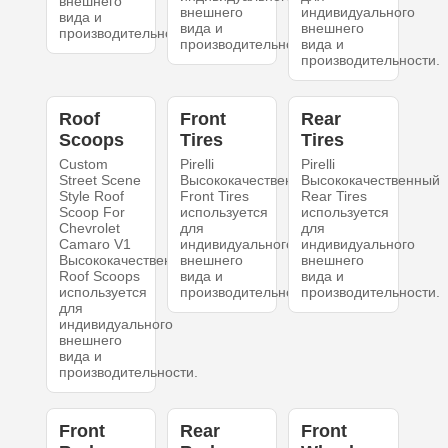
внешнего
внешнего
индивидуального
вида и
вида и
внешнего
производительности.
производительности.
вида и
производительности.
Roof
Front
Rear
Scoops
Tires
Tires
Custom
Pirelli
Pirelli
Street Scene
Высококачественный
Высококачественный
Style Roof
Front Tires
Rear Tires
Scoop For
используется
используется
Chevrolet
для
для
Camaro V1
индивидуального
индивидуального
Высококачественный
внешнего
внешнего
Roof Scoops
вида и
вида и
используется
производительности.
производительности.
для
индивидуального
внешнего
вида и
производительности.
Front
Rear
Front