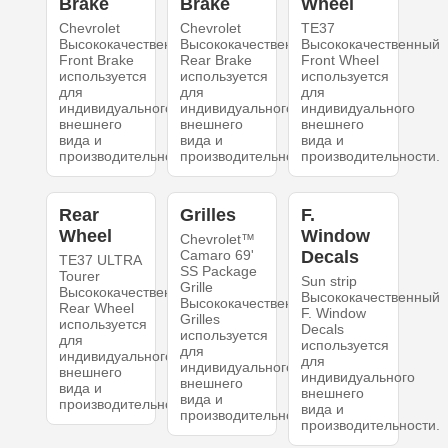
Brake
Brake
Wheel
Chevrolet
Chevrolet
TE37
Высококачественный
Высококачественный
Высококачественный
Front Brake
Rear Brake
Front Wheel
используется
используется
используется
для
для
для
индивидуального
индивидуального
индивидуального
внешнего
внешнего
внешнего
вида и
вида и
вида и
производительности.
производительности.
производительности.
Rear
Grilles
F.
Wheel
Window
Chevrolet™
Camaro 69'
Decals
TE37 ULTRA
SS Package
Tourer
Sun strip
Grille
Высококачественный
Высококачественный
Высококачественный
Rear Wheel
F. Window
Grilles
используется
Decals
используется
для
используется
для
индивидуального
для
индивидуального
внешнего
индивидуального
внешнего
вида и
внешнего
вида и
производительности.
вида и
производительности.
производительности.