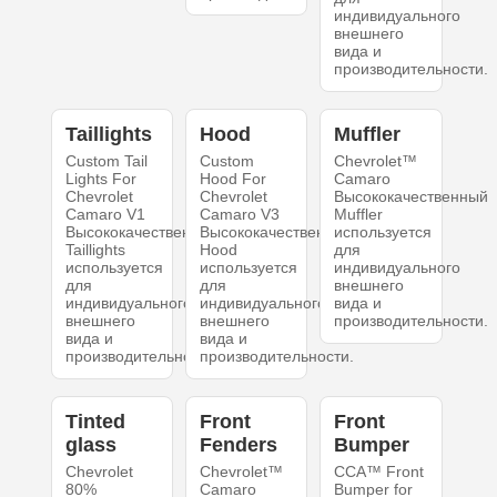
индивидуального
внешнего
вида и
производительности.
Taillights
Hood
Muffler
Custom Tail
Custom
Chevrolet™
Lights For
Hood For
Camaro
Chevrolet
Chevrolet
Высококачественный
Camaro V1
Camaro V3
Muffler
Высококачественный
Высококачественный
используется
Taillights
Hood
для
используется
используется
индивидуального
для
для
внешнего
индивидуального
индивидуального
вида и
внешнего
внешнего
производительности.
вида и
вида и
производительности.
производительности.
Tinted
Front
Front
glass
Fenders
Bumper
Chevrolet
Chevrolet™
CCA™ Front
80%
Camaro
Bumper for