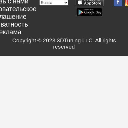
зь с нами
овательское
глашение
ватность
еклама
Copyright © 2023 3DTuning LLC. All rights
reserved