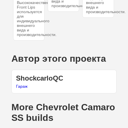
вида и
Высококачественный
внешнего
производительности.
Front Lips
вида и
используется
производительности.
для
индивидуального
внешнего
вида и
производительности.
Автор этого проекта
ShockcarloQC
Гараж
More Chevrolet Camaro
SS builds