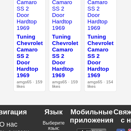
Tuning
Tuning
Tuning
Chevrolet
Chevrolet
Chevrolet
Camaro
Camaro
Camaro
SS 2
SS 2
SS 2
Door
Door
Door
Hardtop
Hardtop
Hardtop
1969
1969
1969
amgs65 · 159
amgs65 · 159
amgs65 · 154
likes
likes
likes
вигация
Язык
Мобильные
Свяж
приложения
с 
О нас
Выберите
язык: