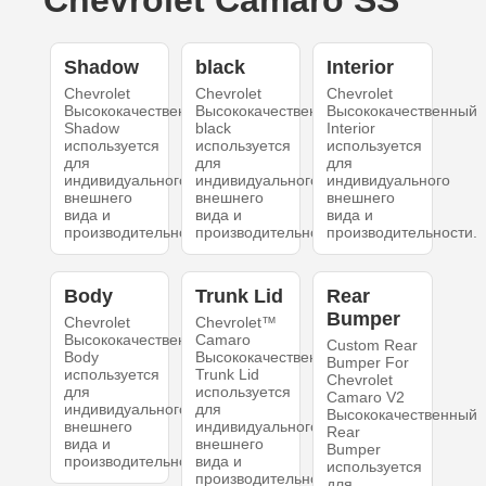
Chevrolet Camaro SS
Shadow
black
Interior
Chevrolet
Chevrolet
Chevrolet
Высококачественный
Высококачественный
Высококачественный
Shadow
black
Interior
используется
используется
используется
для
для
для
индивидуального
индивидуального
индивидуального
внешнего
внешнего
внешнего
вида и
вида и
вида и
производительности.
производительности.
производительности.
Body
Trunk Lid
Rear
Bumper
Chevrolet
Chevrolet™
Высококачественный
Camaro
Custom Rear
Body
Высококачественный
Bumper For
используется
Trunk Lid
Chevrolet
для
используется
Camaro V2
индивидуального
для
Высококачественный
внешнего
индивидуального
Rear
вида и
внешнего
Bumper
производительности.
вида и
используется
производительности.
для