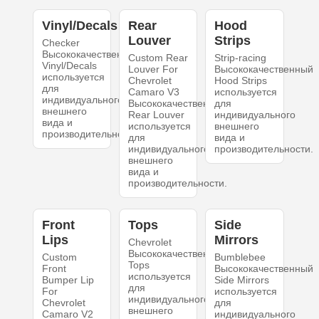
Vinyl/Decals
Rear
Hood
Louver
Strips
Checker
Высококачественный
Custom Rear
Strip-racing
Vinyl/Decals
Louver For
Высококачественный
используется
Chevrolet
Hood Strips
для
Camaro V3
используется
индивидуального
Высококачественный
для
внешнего
Rear Louver
индивидуального
вида и
используется
внешнего
производительности.
для
вида и
индивидуального
производительности.
внешнего
вида и
производительности.
Front
Tops
Side
Lips
Mirrors
Chevrolet
Высококачественный
Custom
Bumblebee
Tops
Front
Высококачественный
используется
Bumper Lip
Side Mirrors
для
For
используется
индивидуального
Chevrolet
для
внешнего
Camaro V2
индивидуального