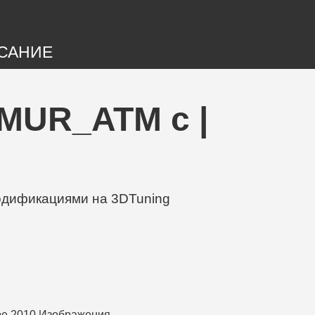
САНИЕ
IMUR_ATM с |
модификациями на 3DTuning