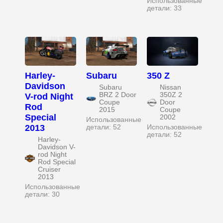
Использованные
детали: 33
Harley-
Subaru
350 Z
Davidson
Subaru
Nissan
BRZ 2 Door
350Z 2
V-rod Night
Coupe
Door
Rod
2015
Coupe
Special
2002
Использованные
2013
детали: 52
Использованные
детали: 52
Harley-
Davidson V-
rod Night
Rod Special
Cruiser
2013
Использованные
детали: 30