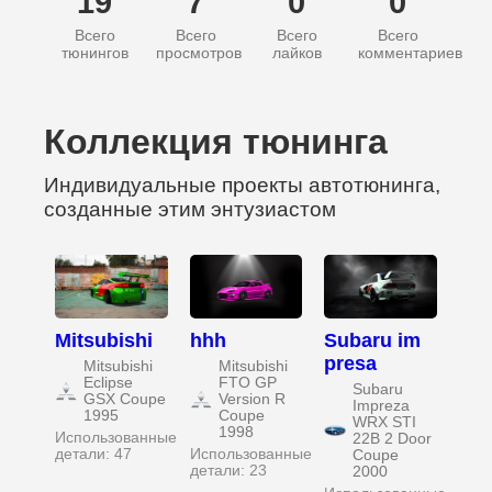
19
7
0
0
Всего
Всего
Всего
Всего
тюнингов
просмотров
лайков
комментариев
Коллекция тюнинга
Индивидуальные проекты автотюнинга,
созданные этим энтузиастом
Mitsubishi
hhh
Subaru im
presa
Mitsubishi
Mitsubishi
Eclipse
FTO GP
Subaru
GSX Coupe
Version R
Impreza
1995
Coupe
WRX STI
1998
Использованные
22B 2 Door
детали: 47
Использованные
Coupe
детали: 23
2000