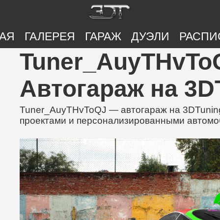
АЯ
ГАЛЕРЕЯ
ГАРАЖ
ДУЭЛИ
РАСПИ
Tuner_AuyTHvToQ
Автогараж на 3D
Tuner_AuyTHvToQJ — автогараж на 3DTuning
проектами и персонализированными автом