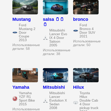
Mustang
salsa 🫙🫙
bronco
🫙
Ford
Ford
Mustang 2
Bronco 4
Mitsubishi
Door
Door SUV
Lancer Evo
Coupe
2021
IX 4 Door
2013
Использованные
Saloon
Использованные
детали: 50
2005
детали: 58
Использованные
детали: 38
Yamaha
Mitsubishi
Hilux
Yamaha
Mitsubishi
Toyota
YZF R1
Lancer
Hilux
Sport Bike
Evolution X
Double Cab
2015
Sedan
4 Door
2008
pickup truck
Использованные