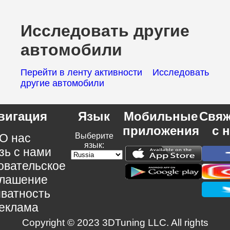
Исследовать другие
автомобили
Перейти в ленту активности
Исследовать
другие автомобили
вигация
Язык
Мобильные
Свяж
приложения
с 
О нас
Выберите
язык:
зь с нами
овательское
глашение
ватность
еклама
Copyright © 2023 3DTuning LLC. All rights