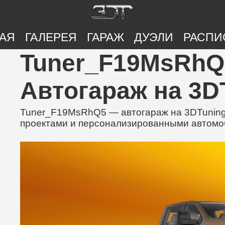
АЯ
ГАЛЕРЕЯ
ГАРАЖ
ДУЭЛИ
РАСПИ
Tuner_F19MsRhQ5
Автогараж на 3D
Tuner_F19MsRhQ5 — автогараж на 3DTuning
проектами и персонализированными автом