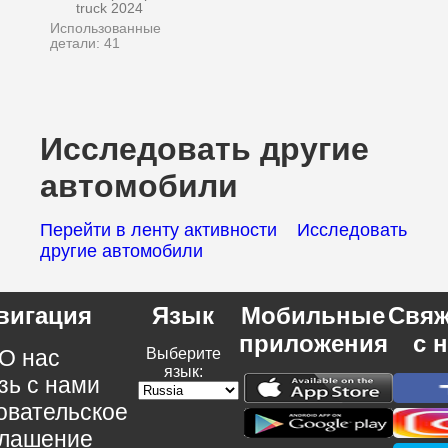
truck 2024
Использованные
детали: 41
Исследовать другие
автомобили
Перейти в ленту активности
Исследовать
другие автомобили
вигация
Язык
Мобильные
Свяж
приложения
с 
О нас
Выберите
язык:
зь с нами
овательское
глашение